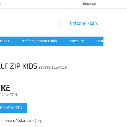
RANY OSOBNÍCH ÚDAJŮ
JAK OVĚŘUJEME RECENZE NAŠEHO E-SHOPU ?
Přihlášení
NÁKUPNÍ
Prázdný košík
KOŠÍK
trovat
Proč nakupovat u nás
Kontakty
Tabulka velikostí
LF ZIP KIDS
230833/1299/116
 Kč
č bez DPH
E VARIANTU
 mikina dětská krátký zip