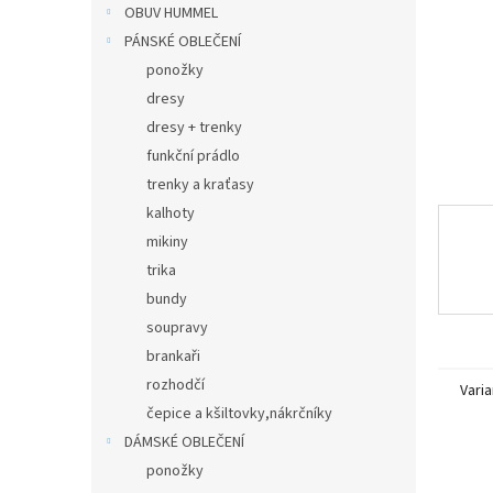
n
OBUV HUMMEL
e
PÁNSKÉ OBLEČENÍ
l
ponožky
dresy
dresy + trenky
funkční prádlo
trenky a kraťasy
kalhoty
mikiny
trika
bundy
soupravy
brankaři
rozhodčí
Varia
čepice a kšiltovky,nákrčníky
DÁMSKÉ OBLEČENÍ
ponožky