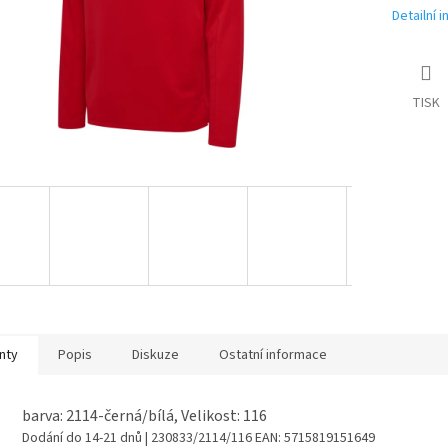
Detailní 
TISK
nty
Popis
Diskuze
Ostatní informace
barva: 2114-černá/bílá, Velikost: 116
Dodání do 14-21 dnů
| 230833/2114/116
EAN:
5715819151649