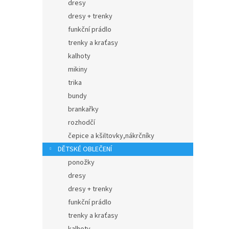
dresy
dresy + trenky
funkční prádlo
trenky a kraťasy
kalhoty
mikiny
trika
bundy
brankařky
rozhodčí
čepice a kšiltovky,nákrčníky
DĚTSKÉ OBLEČENÍ
ponožky
dresy
dresy + trenky
funkční prádlo
trenky a kraťasy