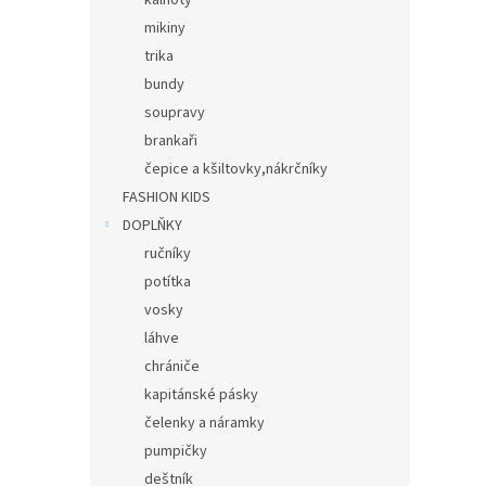
kalhoty
mikiny
trika
bundy
soupravy
brankaři
čepice a kšiltovky,nákrčníky
FASHION KIDS
DOPLŇKY
ručníky
potítka
vosky
láhve
chrániče
kapitánské pásky
čelenky a náramky
pumpičky
deštník