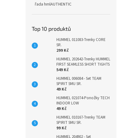
řada hmlAUTHENTIC
Top 10 produktů
HUMMEL 011083-Trenky CORE
SR.
299 Kč
HUMMEL 202642-Trenky HUMMEL
FIRST SEAMLESS SHORT TIGHTS
549 Kč
HUMMEL 006084 - Set TEAM
SPIRIT SMU SR.
49 Kč
HUMMEL 021074-Ponožky TECH
INDOOR LOW
49 Kč
HUMMEL 010167-Trenky TEAM
SPIRIT SMU SR.
99 Kč
HUMMEL 204902 - Set