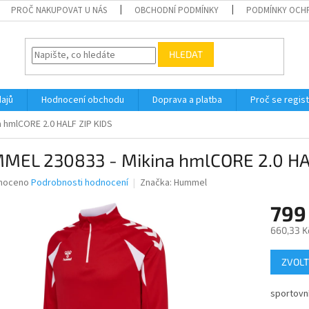
PROČ NAKUPOVAT U NÁS
OBCHODNÍ PODMÍNKY
PODMÍNKY OCH
HLEDAT
ajů
Hodnocení obchodu
Doprava a platba
Proč se regis
 hmlCORE 2.0 HALF ZIP KIDS
MEL 230833 - Mikina hmlCORE 2.0 HA
né
noceno
Podrobnosti hodnocení
Značka:
Hummel
ní
799
u
660,33 K
Měrná
ZVOLT
cena:
ek.
sportovní