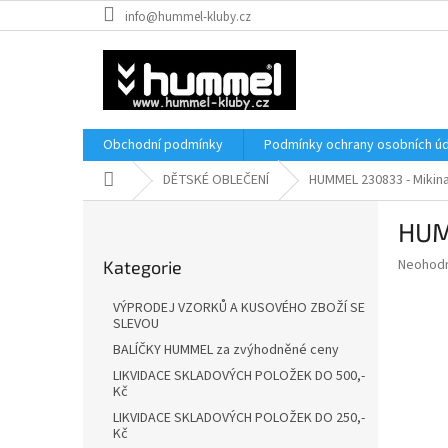
Přejít
info@hummel-kluby.cz
na
obsah
Obchodní podmínky
Podmínky ochrany osobních úd
Domů
DĚTSKÉ OBLEČENÍ
HUMMEL 230833 - Mikina
P
HUM
o
Přeskočit
s
Průměr
Neohod
Kategorie
kategorie
t
hodnoce
r
produkt
VÝPRODEJ VZORKŮ A KUSOVÉHO ZBOŽÍ SE
a
je
SLEVOU
0,0
n
BALÍČKY HUMMEL za zvýhodněné ceny
z
n
LIKVIDACE SKLADOVÝCH POLOŽEK DO 500,-
5
í
Kč
hvězdič
p
LIKVIDACE SKLADOVÝCH POLOŽEK DO 250,-
a
Kč