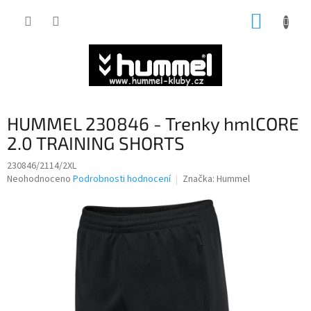
Přejít
NÁKUP
na
obsah
KOŠÍK
HUMMEL 230846 - Trenky hmlCORE
2.0 TRAINING SHORTS
230846/2114/2XL
Průměrné
Neohodnoceno
Podrobnosti hodnocení
Značka:
Hummel
hodnocení
produktu
je
0,0
z
5
hvězdiček.