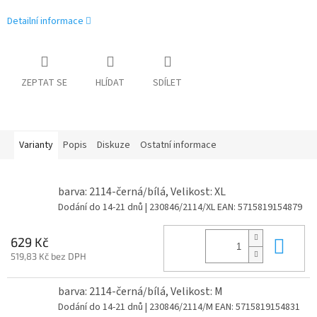
Detailní informace
ZEPTAT SE
HLÍDAT
SDÍLET
Varianty
Popis
Diskuze
Ostatní informace
barva: 2114-černá/bílá, Velikost: XL
Dodání do 14-21 dnů
| 230846/2114/XL
EAN:
5715819154879
Do 
629 Kč
519,83 Kč bez DPH
barva: 2114-černá/bílá, Velikost: M
Dodání do 14-21 dnů
| 230846/2114/M
EAN:
5715819154831