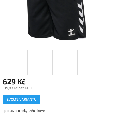
629 Kč
519,83 Kč bez DPH
Měrná
ZVOLTE VARIANTU
cena:
sportovní trenky tréninkové