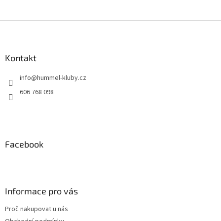
Z
á
p
a
Kontakt
t
info
@
hummel-kluby.cz
í
606 768 098
Facebook
Informace pro vás
Proč nakupovat u nás