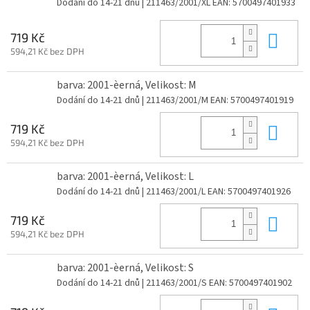
Dodání do 14-21 dnů
| 211463/2001/XL
EAN:
5700497401933
Do 
719 Kč
594,21 Kč bez DPH
barva: 2001-èerná, Velikost: M
Dodání do 14-21 dnů
| 211463/2001/M
EAN:
5700497401919
Do 
719 Kč
594,21 Kč bez DPH
barva: 2001-èerná, Velikost: L
Dodání do 14-21 dnů
| 211463/2001/L
EAN:
5700497401926
Do 
719 Kč
594,21 Kč bez DPH
barva: 2001-èerná, Velikost: S
Dodání do 14-21 dnů
| 211463/2001/S
EAN:
5700497401902