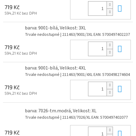
Do 
719 Kč
594,21 Kč bez DPH
barva: 9001-bílá, Velikost: 3XL
Trvale nedostupné
| 211463/9001/3XL
EAN:
5700497402237
Do 
719 Kč
594,21 Kč bez DPH
barva: 9001-bílá, Velikost: 4XL
Trvale nedostupné
| 211463/9001/4XL
EAN:
5700498274604
Do 
719 Kč
594,21 Kč bez DPH
barva: 7026-tm.modrá, Velikost: XL
Trvale nedostupné
| 211463/7026/XL
EAN:
5700497402077
Do 
719 Kč