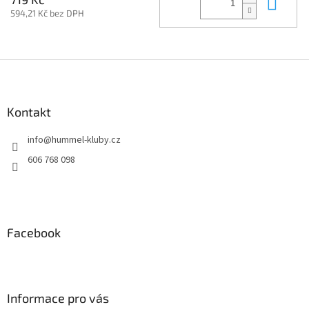
Do 
594,21 Kč bez DPH
Z
á
p
a
Kontakt
t
info
@
hummel-kluby.cz
í
606 768 098
Facebook
Informace pro vás