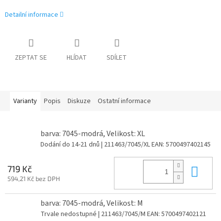
Detailní informace
ZEPTAT SE
HLÍDAT
SDÍLET
Varianty
Popis
Diskuze
Ostatní informace
barva: 7045-modrá, Velikost: XL
Dodání do 14-21 dnů
| 211463/7045/XL
EAN:
5700497402145
Do 
719 Kč
594,21 Kč bez DPH
barva: 7045-modrá, Velikost: M
Trvale nedostupné
| 211463/7045/M
EAN:
5700497402121