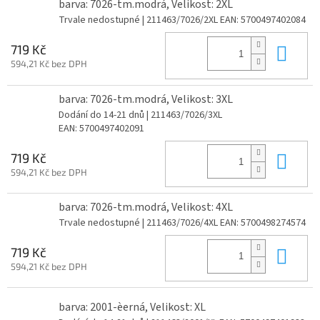
barva: 7026-tm.modrá, Velikost: 2XL
Trvale nedostupné
| 211463/7026/2XL
EAN:
5700497402084
Do 
719 Kč
594,21 Kč bez DPH
barva: 7026-tm.modrá, Velikost: 3XL
Dodání do 14-21 dnů
| 211463/7026/3XL
EAN:
5700497402091
Do 
719 Kč
594,21 Kč bez DPH
barva: 7026-tm.modrá, Velikost: 4XL
Trvale nedostupné
| 211463/7026/4XL
EAN:
5700498274574
Do 
719 Kč
594,21 Kč bez DPH
barva: 2001-èerná, Velikost: XL