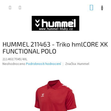
Přejít
NÁKUP
na
obsah
KOŠÍK
HUMMEL 211463 - Triko hmlCORE XK
FUNCTIONAL POLO
211463/7045/4XL
Průměrné
Neohodnoceno
Podrobnosti hodnocení
Značka:
Hummel
hodnocení
produktu
je
0,0
z
5
hvězdiček.