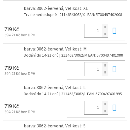
barva: 3062-èervená, Velikost: XL
Trvale nedostupné
| 211463/3062/XL
EAN:
5700497402008
Do 
719 Kč
594,21 Kč bez DPH
barva: 3062-èervená, Velikost: M
Dodání do 14-21 dnů
| 211463/3062/M
EAN:
5700497401988
Do 
719 Kč
594,21 Kč bez DPH
barva: 3062-èervená, Velikost: L
Dodání do 14-21 dnů
| 211463/3062/L
EAN:
5700497401995
Do 
719 Kč
594,21 Kč bez DPH
barva: 3062-èervená, Velikost: S