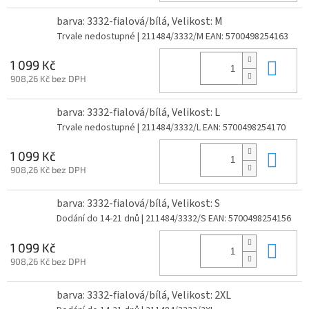
barva: 3332-fialová/bílá, Velikost: M
Trvale nedostupné
| 211484/3332/M
EAN:
5700498254163
Do 
1 099 Kč
908,26 Kč bez DPH
barva: 3332-fialová/bílá, Velikost: L
Trvale nedostupné
| 211484/3332/L
EAN:
5700498254170
Do 
1 099 Kč
908,26 Kč bez DPH
barva: 3332-fialová/bílá, Velikost: S
Dodání do 14-21 dnů
| 211484/3332/S
EAN:
5700498254156
Do 
1 099 Kč
908,26 Kč bez DPH
barva: 3332-fialová/bílá, Velikost: 2XL