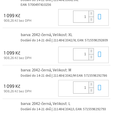
Dodání do 14-21 dnů
| 211484/2006/3XL
EAN:
5700497410256
Do 
1 099 Kč
908,26 Kč bez DPH
barva: 2042-černá, Velikost: XL
Dodání do 14-21 dnů
| 211484/2042/XL
EAN:
5715598292809
Do 
1 099 Kč
908,26 Kč bez DPH
barva: 2042-černá, Velikost: M
Dodání do 14-21 dnů
| 211484/2042/M
EAN:
5715598292786
Do 
1 099 Kč
908,26 Kč bez DPH
barva: 2042-černá, Velikost: L
Dodání do 14-21 dnů
| 211484/2042/L
EAN:
5715598292793