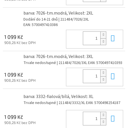
barva: 7026-tm.modrá, Velikost: 2XL
Dodání do 14-21 dnů
| 211484/7026/2XL
EAN:
5700497410386
Do 
1 099 Kč
908,26 Kč bez DPH
barva: 7026-tm.modrá, Velikost: 3XL
Trvale nedostupné
| 211484/7026/3XL
EAN:
5700497410393
Do 
1 099 Kč
908,26 Kč bez DPH
barva: 3332-fialová/bílá, Velikost: XL
Trvale nedostupné
| 211484/3332/XL
EAN:
5700498254187
Do 
1 099 Kč
908,26 Kč bez DPH