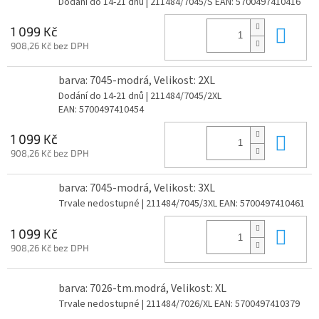
Dodání do 14-21 dnů
| 211484/7045/S
EAN:
5700497410416
Do 
1 099 Kč
908,26 Kč bez DPH
barva: 7045-modrá, Velikost: 2XL
Dodání do 14-21 dnů
| 211484/7045/2XL
EAN:
5700497410454
Do 
1 099 Kč
908,26 Kč bez DPH
barva: 7045-modrá, Velikost: 3XL
Trvale nedostupné
| 211484/7045/3XL
EAN:
5700497410461
Do 
1 099 Kč
908,26 Kč bez DPH
barva: 7026-tm.modrá, Velikost: XL
Trvale nedostupné
| 211484/7026/XL
EAN:
5700497410379