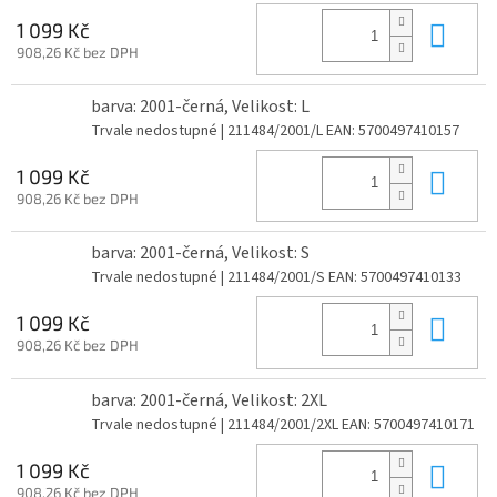
Do 
1 099 Kč
908,26 Kč bez DPH
barva: 2001-černá, Velikost: L
Trvale nedostupné
| 211484/2001/L
EAN:
5700497410157
Do 
1 099 Kč
908,26 Kč bez DPH
barva: 2001-černá, Velikost: S
Trvale nedostupné
| 211484/2001/S
EAN:
5700497410133
Do 
1 099 Kč
908,26 Kč bez DPH
barva: 2001-černá, Velikost: 2XL
Trvale nedostupné
| 211484/2001/2XL
EAN:
5700497410171
Do 
1 099 Kč
908,26 Kč bez DPH