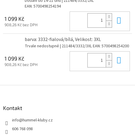
Dodání do 14-21 dnů
| 211484/3332/2XL
EAN:
5700498254194
Do 
1 099 Kč
908,26 Kč bez DPH
barva: 3332-fialová/bílá, Velikost: 3XL
Trvale nedostupné
| 211484/3332/3XL
EAN:
5700498254200
Do 
1 099 Kč
908,26 Kč bez DPH
Z
á
p
a
Kontakt
t
info
@
hummel-kluby.cz
í
606 768 098