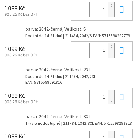
Do 
1 099 Kč
908,26 Kč bez DPH
barva: 2042-černá, Velikost: S
Dodání do 14-21 dnů
| 211484/2042/S
EAN:
5715598292779
Do 
1 099 Kč
908,26 Kč bez DPH
barva: 2042-černá, Velikost: 2XL
Dodání do 14-21 dnů
| 211484/2042/2XL
EAN:
5715598292816
Do 
1 099 Kč
908,26 Kč bez DPH
barva: 2042-černá, Velikost: 3XL
Trvale nedostupné
| 211484/2042/3XL
EAN:
5715598292823
Do 
1 099 Kč