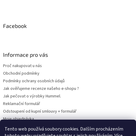
Facebook
Informace pro vás
Proč nakupovat u nás
Obchodní podmínky
Podmínky ochrany osobních údajů
Jak ověřujeme recenze našeho e-shopu ?
Jak pečovat o výrobky Hummel.
Reklamační formulář
Odstoupení od kupní smlouvy + formulář
Moje objednávka
Odstoupení od smlouvy
Tento web používá soubory cookies. Dalším procházením
tohoto webu vyjadřujete souhlas s jejich používáním. Více