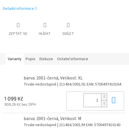
Detailní informace
ZEPTAT SE
HLÍDAT
SDÍLET
Varianty
Popis
Diskuze
Ostatní informace
barva: 2001-černá, Velikost: XL
Trvale nedostupné
| 211484/2001/XL
EAN:
5700497410164
Do 
1 099 Kč
908,26 Kč bez DPH
barva: 2001-černá, Velikost: M
Trvale nedostupné
| 211484/2001/M
EAN:
5700497410140