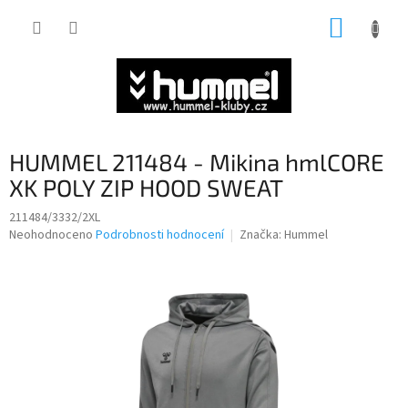
Přejít
NÁKUP
na
obsah
KOŠÍK
HUMMEL 211484 - Mikina hmlCORE
XK POLY ZIP HOOD SWEAT
211484/3332/2XL
Průměrné
Neohodnoceno
Podrobnosti hodnocení
Značka:
Hummel
hodnocení
produktu
je
0,0
z
5
hvězdiček.