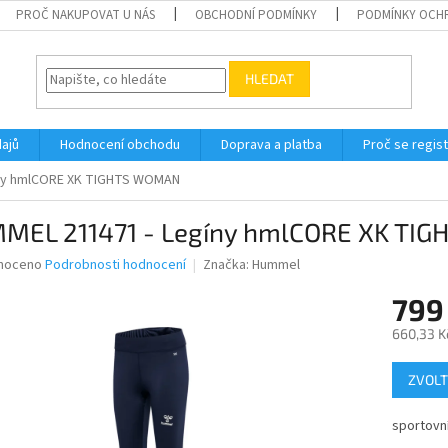
PROČ NAKUPOVAT U NÁS
OBCHODNÍ PODMÍNKY
PODMÍNKY OCH
HLEDAT
ajů
Hodnocení obchodu
Doprava a platba
Proč se regis
íny hmlCORE XK TIGHTS WOMAN
MEL 211471 - Legíny hmlCORE XK TI
né
noceno
Podrobnosti hodnocení
Značka:
Hummel
ní
799
u
660,33 K
Měrná
ZVOLT
cena:
ek.
sportovn