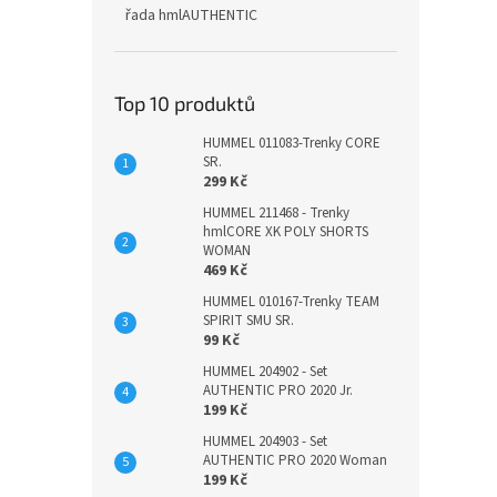
řada hmlAUTHENTIC
Top 10 produktů
HUMMEL 011083-Trenky CORE
SR.
299 Kč
HUMMEL 211468 - Trenky
hmlCORE XK POLY SHORTS
WOMAN
469 Kč
HUMMEL 010167-Trenky TEAM
SPIRIT SMU SR.
99 Kč
HUMMEL 204902 - Set
AUTHENTIC PRO 2020 Jr.
199 Kč
HUMMEL 204903 - Set
AUTHENTIC PRO 2020 Woman
199 Kč