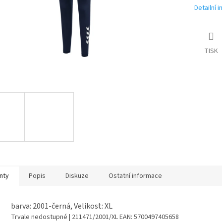
Detailní 
TISK
nty
Popis
Diskuze
Ostatní informace
barva: 2001-černá, Velikost: XL
Trvale nedostupné
| 211471/2001/XL
EAN:
5700497405658