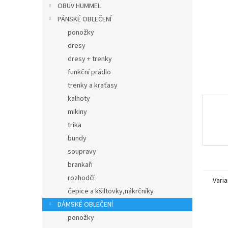
n
OBUV HUMMEL
e
PÁNSKÉ OBLEČENÍ
l
ponožky
dresy
dresy + trenky
funkční prádlo
trenky a kraťasy
kalhoty
mikiny
trika
bundy
soupravy
brankaři
rozhodčí
Varia
čepice a kšiltovky,nákrčníky
DÁMSKÉ OBLEČENÍ
ponožky