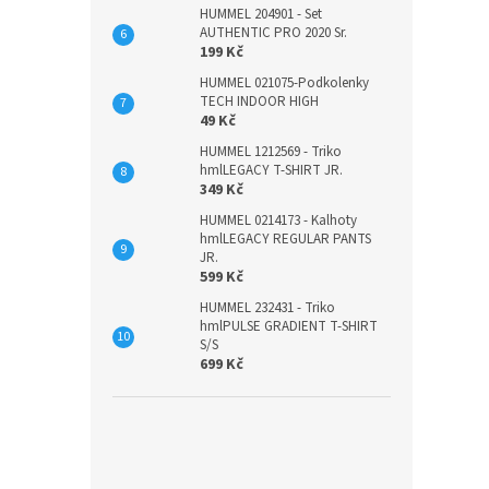
HUMMEL 204901 - Set
AUTHENTIC PRO 2020 Sr.
199 Kč
HUMMEL 021075-Podkolenky
TECH INDOOR HIGH
49 Kč
HUMMEL 1212569 - Triko
hmlLEGACY T-SHIRT JR.
349 Kč
HUMMEL 0214173 - Kalhoty
hmlLEGACY REGULAR PANTS
JR.
599 Kč
HUMMEL 232431 - Triko
hmlPULSE GRADIENT T-SHIRT
S/S
699 Kč