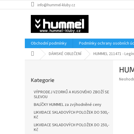
Přejít
info@hummel-kluby.cz
na
obsah
Obchodní podmínky
Podmínky ochrany osobních úd
Domů
DÁMSKÉ OBLEČENÍ
HUMMEL 211471 - Leg
P
HUM
o
Přeskočit
s
Průměr
Neohod
Kategorie
kategorie
t
hodnoce
r
produkt
VÝPRODEJ VZORKŮ A KUSOVÉHO ZBOŽÍ SE
a
je
SLEVOU
0,0
n
BALÍČKY HUMMEL za zvýhodněné ceny
z
n
LIKVIDACE SKLADOVÝCH POLOŽEK DO 500,-
5
í
Kč
hvězdič
p
LIKVIDACE SKLADOVÝCH POLOŽEK DO 250,-
a
Kč