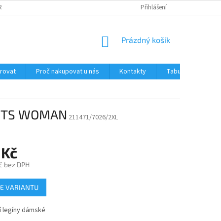
RANY OSOBNÍCH ÚDAJŮ
JAK OVĚŘUJEME RECENZE NAŠEHO E-SHOPU ?
Přihlášení
NÁKUPNÍ
Prázdný košík
KOŠÍK
trovat
Proč nakupovat u nás
Kontakty
Tabulka velikostí
GHTS WOMAN
211471/7026/2XL
 Kč
č bez DPH
E VARIANTU
í legíny dámské