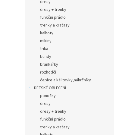
dresy
dresy + trenky
funkční prádlo
trenky a kraťasy
kalhoty
mikiny
trika
bundy
brankařky
rozhodčí
čepice a kšiltovky,nákrčníky
DĚTSKÉ OBLEČENÍ
ponožky
dresy
dresy + trenky
funkční prádlo
trenky a kraťasy