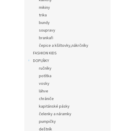
kalhoty
mikiny
trika
bundy
soupravy
brankaři
čepice a kšiltovky,nákrčníky
FASHION KIDS
DOPLŇKY
ručníky
potítka
vosky
láhve
chrániče
kapitánské pásky
čelenky a náramky
pumpičky
deštník