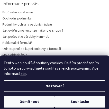
Informace pro vás
Proč nakupovat u nás
Obchodní podmínky
Podmínky ochrany osobních údajů
Jak ověřujeme recenze našeho e-shopu ?
Jak pečovat o výrobky Hummel.
Reklamační formulář
Odstoupení od kupní smlouvy + formulář
Moje objednávka
Odstoupení od smlouvy
Tento web používá soubory cookies. Dalším procházením
tohoto webu vyjadřujete souhlas s jejich používáním. Více
informací
zde
.
Vytvořil Shoptet
Nastavení
Copyright 2026
www.hummel-kluby.cz
. Všechna práva vyhrazena.
Odmítnout
Souhlasím
Upravit nastavení cookies