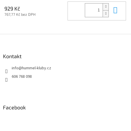
Do 
929 Kč
767,77 Kč bez DPH
Z
á
p
a
Kontakt
t
info
@
hummel-kluby.cz
í
606 768 098
Facebook