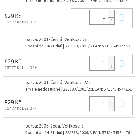
Trvale nedostupné
| 225883/2001/L
EAN:
5715454574308
Do 
929 Kč
767,77 Kč bez DPH
barva: 2001-černá, Velikost: S
Dodání do 14-21 dnů
| 225883/2001/S
EAN:
5715454574469
Do 
929 Kč
767,77 Kč bez DPH
barva: 2001-černá, Velikost: 2XL
Trvale nedostupné
| 225883/2001/2XL
EAN:
5715454574261
Do 
929 Kč
767,77 Kč bez DPH
barva: 2006-šedá, Velikost: S
Dodání do 14-21 dnů
| 225883/2006/S
EAN:
5715454574476