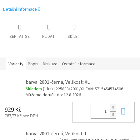
Detailní informace
ZEPTAT SE
HLÍDAT
SDÍLET
Varianty
Popis
Diskuze
Ostatní informace
barva: 2001-černá, Velikost: XL
Skladem
(1 ks)
| 225883/2001/XL
EAN:
5715454574506
Můžeme doručit do:
12.8.2026
Do 
929 Kč
767,77 Kč bez DPH
barva: 2001-černá, Velikost: L