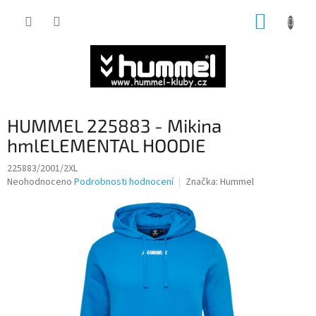
Přejít
NÁKUP
na
obsah
KOŠÍK
HUMMEL 225883 - Mikina
hmlELEMENTAL HOODIE
225883/2001/2XL
Průměrné
Neohodnoceno
Podrobnosti hodnocení
Značka:
Hummel
hodnocení
produktu
je
0,0
z
5
hvězdiček.