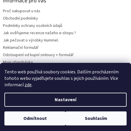
Informace pro vás
Proč nakupovat u nás
Obchodní podmínky
Podmínky ochrany osobních údajů
Jak ověřujeme recenze našeho e-shopu ?
Jak pečovat o výrobky Hummel.
Reklamační formulář
Odstoupení od kupní smlouvy + formulář
Moje objednávka
Odstoupení od smlouvy
Tento web používá soubory cookies. Dalším procházením
tohoto webu vyjadřujete souhlas s jejich používáním. Více
informací
zde
.
Vytvořil Shoptet
Nastavení
Copyright 2026
www.hummel-kluby.cz
. Všechna práva vyhrazena.
Odmítnout
Souhlasím
Upravit nastavení cookies