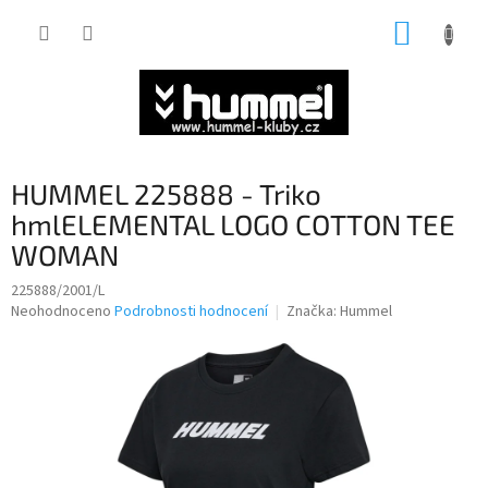
Přejít
NÁKUP
na
obsah
KOŠÍK
HUMMEL 225888 - Triko
hmlELEMENTAL LOGO COTTON TEE
WOMAN
225888/2001/L
Průměrné
Neohodnoceno
Podrobnosti hodnocení
Značka:
Hummel
hodnocení
produktu
je
0,0
z
5
hvězdiček.