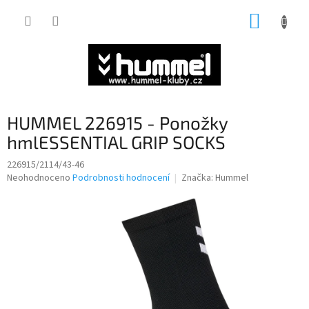
Přejít
NÁKUP
na
obsah
KOŠÍK
HUMMEL 226915 - Ponožky
hmlESSENTIAL GRIP SOCKS
226915/2114/43-46
Průměrné
Neohodnoceno
Podrobnosti hodnocení
Značka:
Hummel
hodnocení
produktu
je
0,0
z
5
hvězdiček.