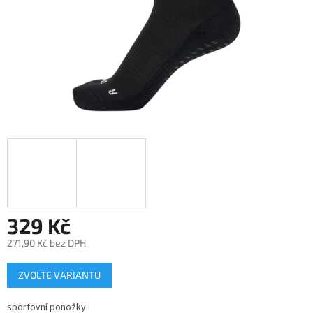
329 Kč
271,90 Kč bez DPH
Měrná
ZVOLTE VARIANTU
cena:
sportovní ponožky