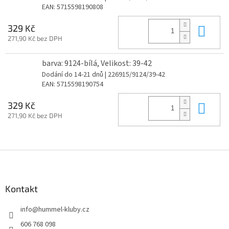
EAN:
5715598190808
Do 
329 Kč
271,90 Kč bez DPH
barva: 9124-bílá, Velikost: 39-42
Dodání do 14-21 dnů
| 226915/9124/39-42
EAN:
5715598190754
Do 
329 Kč
271,90 Kč bez DPH
Z
á
p
a
Kontakt
t
info
@
hummel-kluby.cz
í
606 768 098