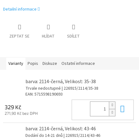
Detailní informace
ZEPTAT SE
HLÍDAT
SDÍLET
Varianty
Popis
Diskuze
Ostatní informace
barva: 2114-černá, Velikost: 35-38
Trvale nedostupné
| 226915/2114/35-38
EAN:
5715598190693
Do 
329 Kč
271,90 Kč bez DPH
barva: 2114-černá, Velikost: 43-46
Dodání do 14-21 dnů
| 226915/2114/43-46