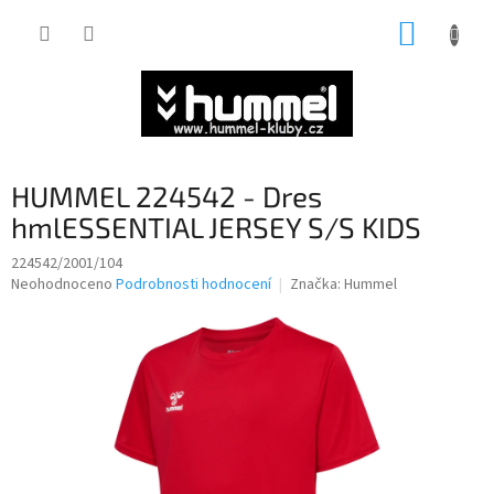
Přejít
NÁKUP
na
obsah
KOŠÍK
HUMMEL 224542 - Dres
hmlESSENTIAL JERSEY S/S KIDS
224542/2001/104
Průměrné
Neohodnoceno
Podrobnosti hodnocení
Značka:
Hummel
hodnocení
produktu
je
0,0
z
5
hvězdiček.