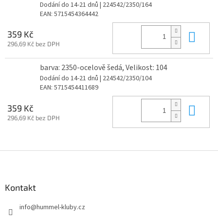
Dodání do 14-21 dnů
| 224542/2350/164
EAN:
5715454364442
Do 
359 Kč
296,69 Kč bez DPH
barva: 2350-ocelově šedá, Velikost: 104
Dodání do 14-21 dnů
| 224542/2350/104
EAN:
5715454411689
Do 
359 Kč
296,69 Kč bez DPH
Z
á
p
a
Kontakt
t
info
@
hummel-kluby.cz
í