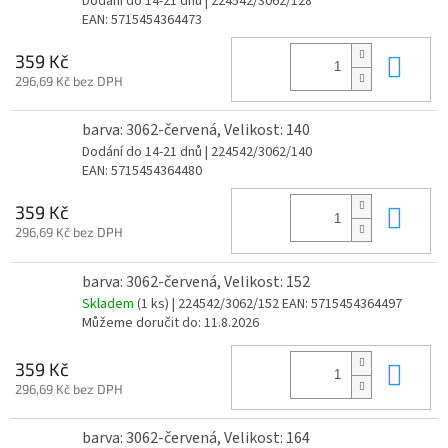
Dodání do 14-21 dnů
| 224542/3062/128
EAN:
5715454364473
Do 
359 Kč
296,69 Kč bez DPH
barva: 3062-červená, Velikost: 140
Dodání do 14-21 dnů
| 224542/3062/140
EAN:
5715454364480
Do 
359 Kč
296,69 Kč bez DPH
barva: 3062-červená, Velikost: 152
Skladem
(1 ks)
| 224542/3062/152
EAN:
5715454364497
Můžeme doručit do:
11.8.2026
Do 
359 Kč
296,69 Kč bez DPH
barva: 3062-červená, Velikost: 164