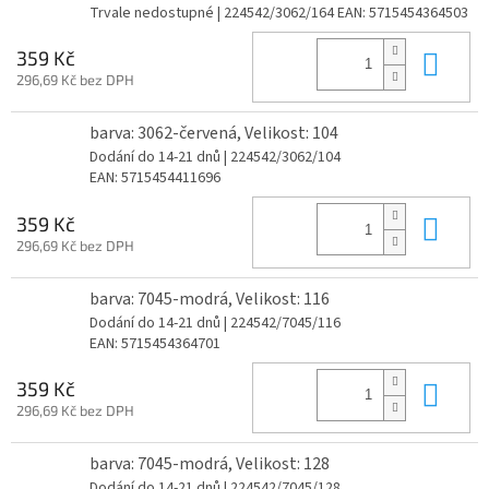
Trvale nedostupné
| 224542/3062/164
EAN:
5715454364503
Do 
359 Kč
296,69 Kč bez DPH
barva: 3062-červená, Velikost: 104
Dodání do 14-21 dnů
| 224542/3062/104
EAN:
5715454411696
Do 
359 Kč
296,69 Kč bez DPH
barva: 7045-modrá, Velikost: 116
Dodání do 14-21 dnů
| 224542/7045/116
EAN:
5715454364701
Do 
359 Kč
296,69 Kč bez DPH
barva: 7045-modrá, Velikost: 128
Dodání do 14-21 dnů
| 224542/7045/128