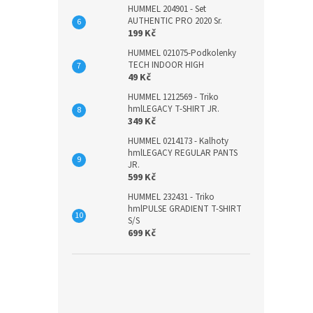
HUMMEL 204901 - Set
AUTHENTIC PRO 2020 Sr.
199 Kč
HUMMEL 021075-Podkolenky
TECH INDOOR HIGH
49 Kč
HUMMEL 1212569 - Triko
hmlLEGACY T-SHIRT JR.
349 Kč
HUMMEL 0214173 - Kalhoty
hmlLEGACY REGULAR PANTS
JR.
599 Kč
HUMMEL 232431 - Triko
hmlPULSE GRADIENT T-SHIRT
S/S
699 Kč