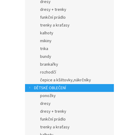
dresy
dresy + trenky
funkční prádlo
trenky a kraťasy
kalhoty
mikiny
trika
bundy
brankařky
rozhodčí
čepice a kšiltovky,nákrčníky
DĚTSKÉ OBLEČENÍ
ponožky
dresy
dresy + trenky
funkční prádlo
trenky a kraťasy