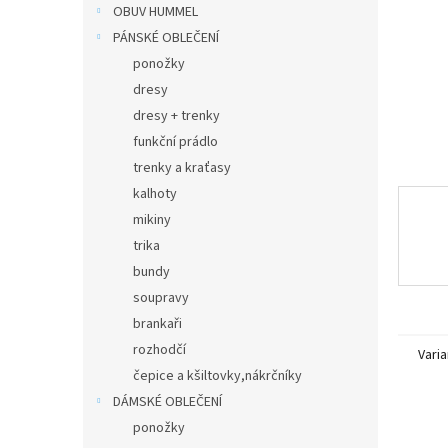
n
OBUV HUMMEL
e
PÁNSKÉ OBLEČENÍ
l
ponožky
dresy
dresy + trenky
funkční prádlo
trenky a kraťasy
kalhoty
mikiny
trika
bundy
soupravy
brankaři
rozhodčí
Varia
čepice a kšiltovky,nákrčníky
DÁMSKÉ OBLEČENÍ
ponožky