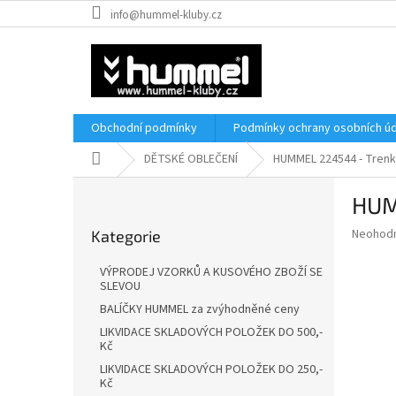
Přejít
info@hummel-kluby.cz
na
obsah
Obchodní podmínky
Podmínky ochrany osobních úd
Domů
DĚTSKÉ OBLEČENÍ
HUMMEL 224544 - Tren
P
HUM
o
Přeskočit
s
Průměr
Neohod
Kategorie
kategorie
t
hodnoce
r
produkt
VÝPRODEJ VZORKŮ A KUSOVÉHO ZBOŽÍ SE
a
je
SLEVOU
0,0
n
BALÍČKY HUMMEL za zvýhodněné ceny
z
n
LIKVIDACE SKLADOVÝCH POLOŽEK DO 500,-
5
í
Kč
hvězdič
p
LIKVIDACE SKLADOVÝCH POLOŽEK DO 250,-
a
Kč