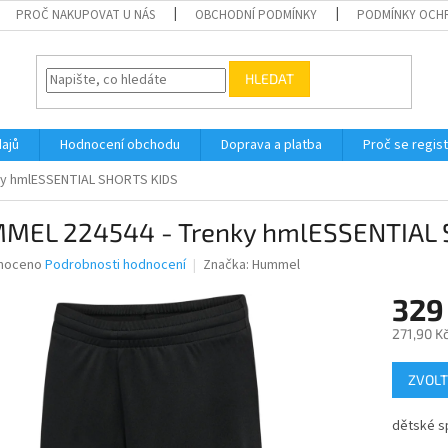
PROČ NAKUPOVAT U NÁS
OBCHODNÍ PODMÍNKY
PODMÍNKY OCH
HLEDAT
ajů
Hodnocení obchodu
Doprava a platba
Proč se regis
ky hmlESSENTIAL SHORTS KIDS
MEL 224544 - Trenky hmlESSENTIAL 
né
noceno
Podrobnosti hodnocení
Značka:
Hummel
ní
329
u
271,90 K
Měrná
ZVOLT
cena:
ek.
dětské s