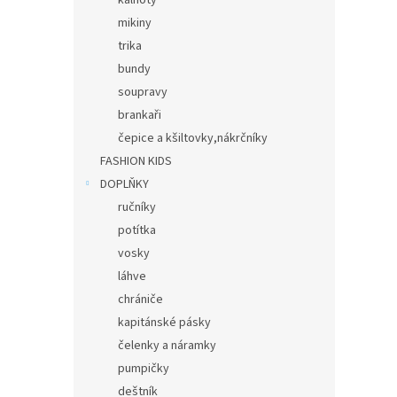
kalhoty
mikiny
trika
bundy
soupravy
brankaři
čepice a kšiltovky,nákrčníky
FASHION KIDS
DOPLŇKY
ručníky
potítka
vosky
láhve
chrániče
kapitánské pásky
čelenky a náramky
pumpičky
deštník