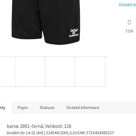
Detailní 
TISK
nty
Popis
Diskuze
Ostatní informace
barva: 2001-černá, Velikost: 116
Dodání do 14-21 dnů
| 224544/2001/116
EAN:
5715454365227