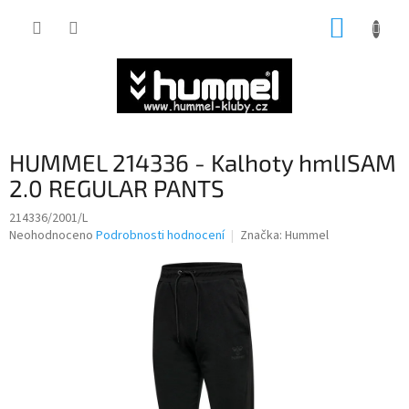
Přejít
NÁKUP
na
obsah
KOŠÍK
HUMMEL 214336 - Kalhoty hmlISAM
2.0 REGULAR PANTS
214336/2001/L
Průměrné
Neohodnoceno
Podrobnosti hodnocení
Značka:
Hummel
hodnocení
produktu
je
0,0
z
5
hvězdiček.