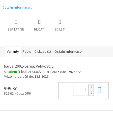
Detailní informace
ZEPTAT SE
HLÍDAT
SDÍLET
Varianty
Popis
Diskuze (1)
Ostatní informace
barva: 2001-černá, Velikost: L
Skladem
(1 ks)
| 214336/2001/L
EAN:
5700497924272
Můžeme doručit do:
12.8.2026
Do 
999 Kč
825,62 Kč bez DPH
Z