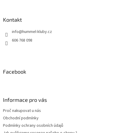
á
p
a
Kontakt
t
info
@
hummel-kluby.cz
í
606 768 098
Facebook
Informace pro vás
Proč nakupovat u nás
Obchodní podmínky
Podmínky ochrany osobních údajů
Jak ověřujeme recenze našeho e-shopu ?