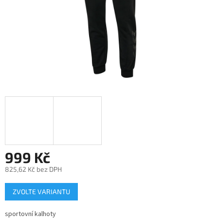
999 Kč
825,62 Kč bez DPH
Měrná
ZVOLTE VARIANTU
cena:
sportovní kalhoty