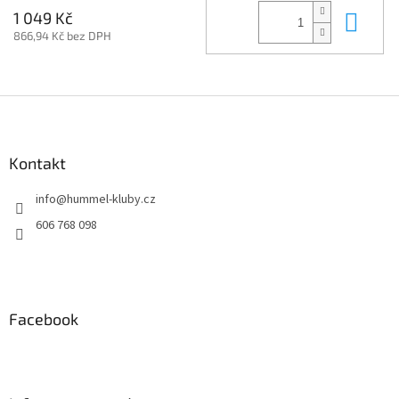
Do 
1 049 Kč
866,94 Kč bez DPH
Z
á
p
a
Kontakt
t
info
@
hummel-kluby.cz
í
606 768 098
Facebook