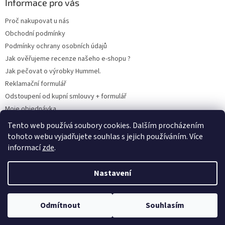
Informace pro vás
Proč nakupovat u nás
Obchodní podmínky
Podmínky ochrany osobních údajů
Jak ověřujeme recenze našeho e-shopu ?
Jak pečovat o výrobky Hummel.
Reklamační formulář
Odstoupení od kupní smlouvy + formulář
Moje objednávka
Odstoupení od smlouvy
Tento web používá soubory cookies. Dalším procházením
tohoto webu vyjadřujete souhlas s jejich používáním. Více
informací
zde
.
Vytvořil Shoptet
Nastavení
Copyright 2026
www.hummel-kluby.cz
. Všechna práva vyhrazena.
Odmítnout
Souhlasím
Upravit nastavení cookies