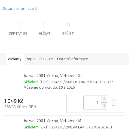
Detailní informace
ZEPTAT SE
HLÍDAT
SDÍLET
Varianty
Popis
Diskuze
Ostatní informace
barva: 2001-černá, Velikost: XL
Skladem
(1 ks)
| 214330/2001/XL
EAN:
5700497920755
Můžeme doručit do:
10.8.2026
Do 
1 049 Kč
866,94 Kč bez DPH
barva: 2001-černá, Velikost: M
Skladem
(2 ks)
| 214330/2001/M
EAN:
5700497920731