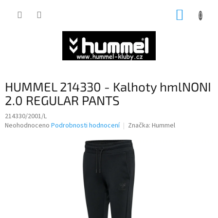
Přejít
NÁKUP
na
obsah
KOŠÍK
HUMMEL 214330 - Kalhoty hmlNONI
2.0 REGULAR PANTS
214330/2001/L
Průměrné
Neohodnoceno
Podrobnosti hodnocení
Značka:
Hummel
hodnocení
produktu
je
0,0
z
5
hvězdiček.