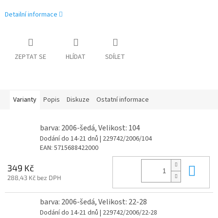
Detailní informace
ZEPTAT SE
HLÍDAT
SDÍLET
Varianty
Popis
Diskuze
Ostatní informace
barva: 2006-šedá, Velikost: 104
Dodání do 14-21 dnů
| 229742/2006/104
EAN:
5715688422000
Do 
349 Kč
288,43 Kč bez DPH
barva: 2006-šedá, Velikost: 22-28
Dodání do 14-21 dnů
| 229742/2006/22-28