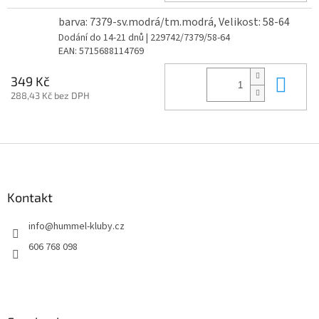
barva: 7379-sv.modrá/tm.modrá, Velikost: 58-64
Dodání do 14-21 dnů
| 229742/7379/58-64
EAN:
5715688114769
Do 
349 Kč
288,43 Kč bez DPH
Z
á
p
a
Kontakt
t
info
@
hummel-kluby.cz
í
606 768 098