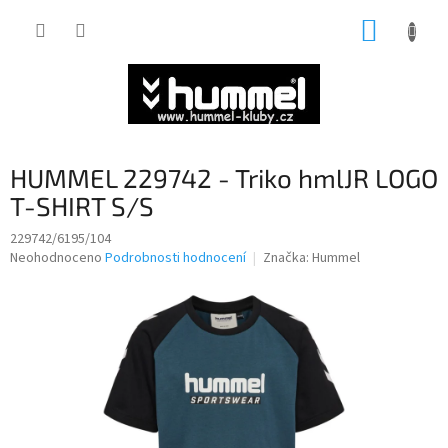
Přejít
NÁKUP
na
obsah
KOŠÍK
HUMMEL 229742 - Triko hmlJR LOGO
T-SHIRT S/S
229742/6195/104
Průměrné
Neohodnoceno
Podrobnosti hodnocení
Značka:
Hummel
hodnocení
produktu
je
0,0
z
5
hvězdiček.