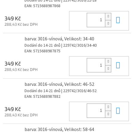
Dodání do 14-21 dnů
| 229742/3016/22-28
EAN:
5715688987868
Do 
349 Kč
288,43 Kč bez DPH
barva: 3016-vínová, Velikost: 34-40
Dodání do 14-21 dnů
| 229742/3016/34-40
EAN:
5715688987875
Do 
349 Kč
288,43 Kč bez DPH
barva: 3016-vínová, Velikost: 46-52
Dodání do 14-21 dnů
| 229742/3016/46-52
EAN:
5715688987882
Do 
349 Kč
288,43 Kč bez DPH
barva: 3016-vínová, Velikost: 58-64