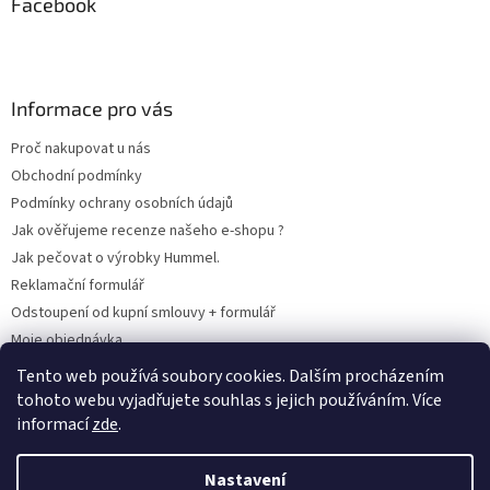
Facebook
Informace pro vás
Proč nakupovat u nás
Obchodní podmínky
Podmínky ochrany osobních údajů
Jak ověřujeme recenze našeho e-shopu ?
Jak pečovat o výrobky Hummel.
Reklamační formulář
Odstoupení od kupní smlouvy + formulář
Moje objednávka
Odstoupení od smlouvy
Tento web používá soubory cookies. Dalším procházením
tohoto webu vyjadřujete souhlas s jejich používáním. Více
informací
zde
.
Vytvořil Shoptet
Nastavení