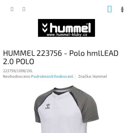
Přejít
NÁKUP
na
obsah
KOŠÍK
HUMMEL 223756 - Polo hmlLEAD
2.0 POLO
223756/1006/2XL
Průměrné
Neohodnoceno
Podrobnosti hodnocení
Značka:
Hummel
hodnocení
produktu
je
0,0
z
5
hvězdiček.