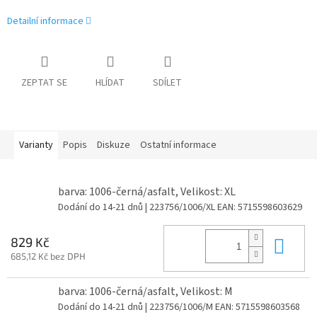
Detailní informace
ZEPTAT SE
HLÍDAT
SDÍLET
Varianty
Popis
Diskuze
Ostatní informace
barva: 1006-černá/asfalt, Velikost: XL
Dodání do 14-21 dnů
| 223756/1006/XL
EAN:
5715598603629
Do 
829 Kč
685,12 Kč bez DPH
barva: 1006-černá/asfalt, Velikost: M
Dodání do 14-21 dnů
| 223756/1006/M
EAN:
5715598603568