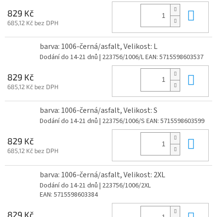
Do 
829 Kč
685,12 Kč bez DPH
barva: 1006-černá/asfalt, Velikost: L
Dodání do 14-21 dnů
| 223756/1006/L
EAN:
5715598603537
Do 
829 Kč
685,12 Kč bez DPH
barva: 1006-černá/asfalt, Velikost: S
Dodání do 14-21 dnů
| 223756/1006/S
EAN:
5715598603599
Do 
829 Kč
685,12 Kč bez DPH
barva: 1006-černá/asfalt, Velikost: 2XL
Dodání do 14-21 dnů
| 223756/1006/2XL
EAN:
5715598603384
Do 
829 Kč