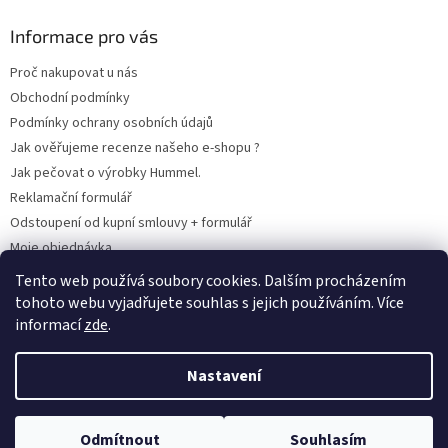
Informace pro vás
Proč nakupovat u nás
Obchodní podmínky
Podmínky ochrany osobních údajů
Jak ověřujeme recenze našeho e-shopu ?
Jak pečovat o výrobky Hummel.
Reklamační formulář
Odstoupení od kupní smlouvy + formulář
Moje objednávka
Odstoupení od smlouvy
Tento web používá soubory cookies. Dalším procházením
tohoto webu vyjadřujete souhlas s jejich používáním. Více
informací
zde
.
Vytvořil Shoptet
Nastavení
Copyright 2026
www.hummel-kluby.cz
. Všechna práva vyhrazena.
Odmítnout
Souhlasím
Upravit nastavení cookies