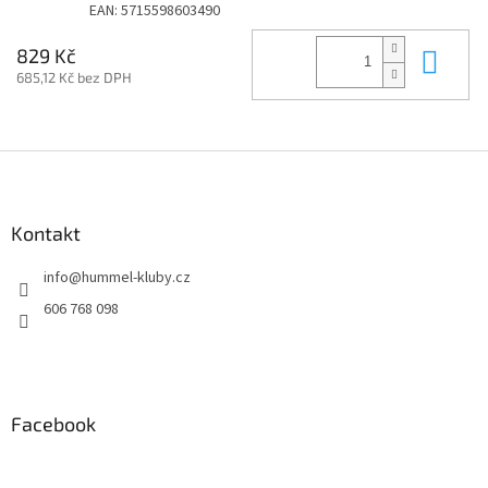
EAN:
5715598603490
Do 
829 Kč
685,12 Kč bez DPH
Z
á
p
a
Kontakt
t
info
@
hummel-kluby.cz
í
606 768 098
Facebook