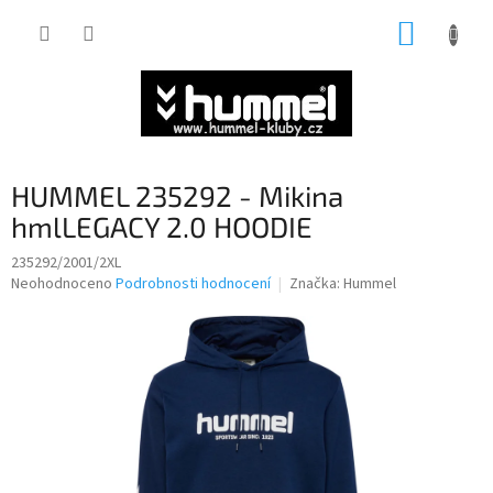
Přejít
NÁKUP
na
obsah
KOŠÍK
HUMMEL 235292 - Mikina
hmlLEGACY 2.0 HOODIE
235292/2001/2XL
Průměrné
Neohodnoceno
Podrobnosti hodnocení
Značka:
Hummel
hodnocení
produktu
je
0,0
z
5
hvězdiček.