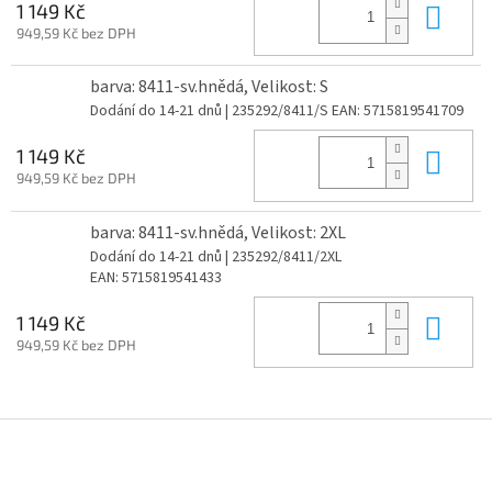
Do 
1 149 Kč
949,59 Kč bez DPH
barva: 8411-sv.hnědá, Velikost: S
Dodání do 14-21 dnů
| 235292/8411/S
EAN:
5715819541709
Do 
1 149 Kč
949,59 Kč bez DPH
barva: 8411-sv.hnědá, Velikost: 2XL
Dodání do 14-21 dnů
| 235292/8411/2XL
EAN:
5715819541433
Do 
1 149 Kč
949,59 Kč bez DPH
Z
á
p