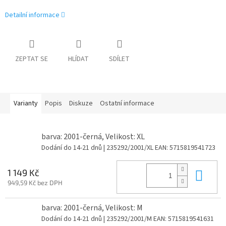
Detailní informace
ZEPTAT SE
HLÍDAT
SDÍLET
Varianty
Popis
Diskuze
Ostatní informace
barva: 2001-černá, Velikost: XL
Dodání do 14-21 dnů
| 235292/2001/XL
EAN:
5715819541723
Do 
1 149 Kč
949,59 Kč bez DPH
barva: 2001-černá, Velikost: M
Dodání do 14-21 dnů
| 235292/2001/M
EAN:
5715819541631