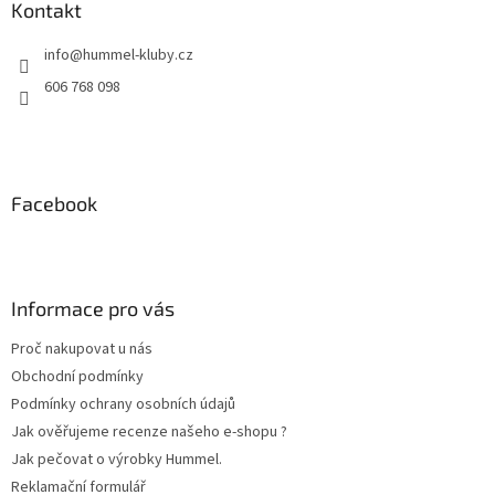
a
Kontakt
t
info
@
hummel-kluby.cz
í
606 768 098
Facebook
Informace pro vás
Proč nakupovat u nás
Obchodní podmínky
Podmínky ochrany osobních údajů
Jak ověřujeme recenze našeho e-shopu ?
Jak pečovat o výrobky Hummel.
Reklamační formulář