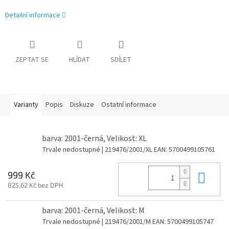
Detailní informace
ZEPTAT SE
HLÍDAT
SDÍLET
Varianty
Popis
Diskuze
Ostatní informace
barva: 2001-černá, Velikost: XL
Trvale nedostupné
| 219476/2001/XL
EAN:
5700499105761
Do 
999 Kč
825,62 Kč bez DPH
barva: 2001-černá, Velikost: M
Trvale nedostupné
| 219476/2001/M
EAN:
5700499105747