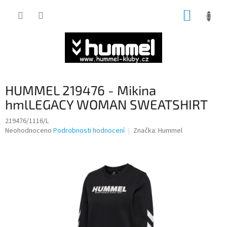
Přejít
NÁKUP
na
obsah
KOŠÍK
HUMMEL 219476 - Mikina
hmlLEGACY WOMAN SWEATSHIRT
219476/1116/L
Průměrné
Neohodnoceno
Podrobnosti hodnocení
Značka:
Hummel
hodnocení
produktu
je
0,0
z
5
hvězdiček.