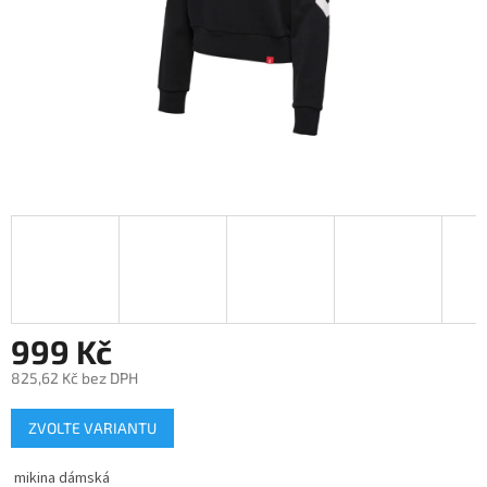
999 Kč
825,62 Kč bez DPH
Měrná
ZVOLTE VARIANTU
cena:
mikina dámská