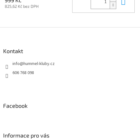
Do 
825,62 Kč bez DPH
Z
á
p
a
Kontakt
t
info
@
hummel-kluby.cz
í
606 768 098
Facebook
Informace pro vás