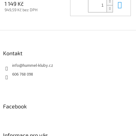
Do 
1 149 Kč
949,59 Kč bez DPH
Z
á
p
a
Kontakt
t
info
@
hummel-kluby.cz
í
606 768 098
Facebook
Informace pro vás