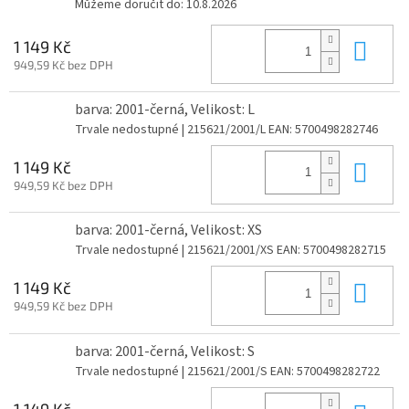
Můžeme doručit do:
10.8.2026
Do 
1 149 Kč
949,59 Kč bez DPH
barva: 2001-černá, Velikost: L
Trvale nedostupné
| 215621/2001/L
EAN:
5700498282746
Do 
1 149 Kč
949,59 Kč bez DPH
barva: 2001-černá, Velikost: XS
Trvale nedostupné
| 215621/2001/XS
EAN:
5700498282715
Do 
1 149 Kč
949,59 Kč bez DPH
barva: 2001-černá, Velikost: S
Trvale nedostupné
| 215621/2001/S
EAN:
5700498282722
1 149 Kč