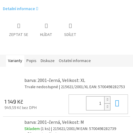
Detailní informace
ZEPTAT SE
HLÍDAT
SDÍLET
Varianty
Popis
Diskuze
Ostatní informace
barva: 2001-černá, Velikost: XL
Trvale nedostupné
| 215621/2001/XL
EAN:
5700498282753
Do 
1 149 Kč
949,59 Kč bez DPH
barva: 2001-černá, Velikost: M
Skladem
(1 ks)
| 215621/2001/M
EAN:
5700498282739