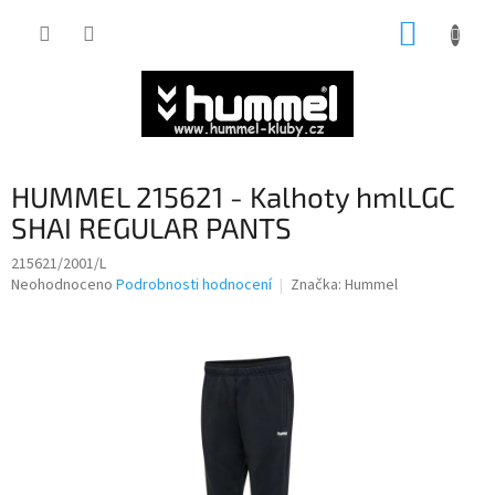
Přejít
NÁKUP
na
obsah
KOŠÍK
HUMMEL 215621 - Kalhoty hmlLGC
SHAI REGULAR PANTS
215621/2001/L
Průměrné
Neohodnoceno
Podrobnosti hodnocení
Značka:
Hummel
hodnocení
produktu
je
0,0
z
5
hvězdiček.