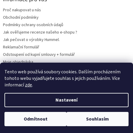
Proč nakupovat u nás
Obchodní podmínky
Podmínky ochrany osobních údajů
Jak ověřujeme recenze našeho e-shopu ?
Jak pečovat o výrobky Hummel.
Reklamační formulář
Odstoupení od kupní smlouvy + formulář
Moje objednávka
Odstoupení od smlouvy
Tento web používá soubory cookies. Dalším procházením
tohoto webu vyjadřujete souhlas s jejich používáním. Více
informací
zde
.
Vytvořil Shoptet
Nastavení
Copyright 2026
www.hummel-kluby.cz
. Všechna práva vyhrazena.
Odmítnout
Souhlasím
Upravit nastavení cookies