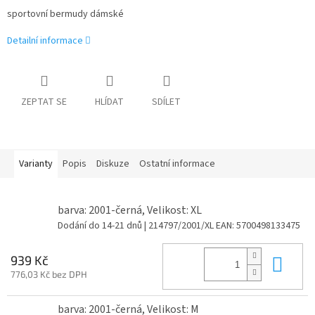
sportovní bermudy dámské
Detailní informace
ZEPTAT SE
HLÍDAT
SDÍLET
Varianty
Popis
Diskuze
Ostatní informace
barva: 2001-černá, Velikost: XL
Dodání do 14-21 dnů
| 214797/2001/XL
EAN:
5700498133475
Do 
939 Kč
776,03 Kč bez DPH
barva: 2001-černá, Velikost: M