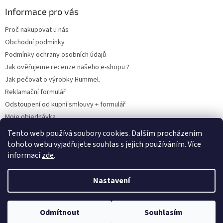
Informace pro vás
Proč nakupovat u nás
Obchodní podmínky
Podmínky ochrany osobních údajů
Jak ověřujeme recenze našeho e-shopu ?
Jak pečovat o výrobky Hummel.
Reklamační formulář
Odstoupení od kupní smlouvy + formulář
Moje objednávka
Odstoupení od smlouvy
Tento web používá soubory cookies. Dalším procházením
tohoto webu vyjadřujete souhlas s jejich používáním. Více
informací
zde
.
Vytvořil Shoptet
Nastavení
Copyright 2026
www.hummel-kluby.cz
. Všechna práva vyhrazena.
Odmítnout
Souhlasím
Upravit nastavení cookies