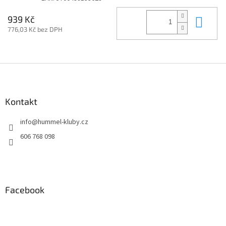
Do 
939 Kč
776,03 Kč bez DPH
Z
á
p
a
Kontakt
t
info
@
hummel-kluby.cz
í
606 768 098
Facebook