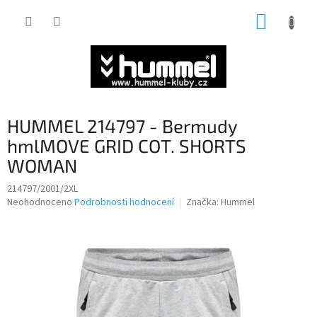
Přejít
NÁKUP
na
obsah
KOŠÍK
HUMMEL 214797 - Bermudy
hmlMOVE GRID COT. SHORTS
WOMAN
214797/2001/2XL
Průměrné
Neohodnoceno
Podrobnosti hodnocení
Značka:
Hummel
hodnocení
produktu
je
0,0
z
5
hvězdiček.