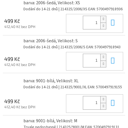
barva: 2006-šedá, Velikost: XS
Dodání do 14-21 dnů
| 214325/2006/XS
EAN:
5700497918936
Do 
499 Kč
412,40 Kč bez DPH
barva: 2006-šedá, Velikost: S
Dodání do 14-21 dnů
| 214325/2006/S
EAN:
5700497918943
Do 
499 Kč
412,40 Kč bez DPH
barva: 9001-bílá, Velikost: XL
Dodání do 14-21 dnů
| 214325/9001/XL
EAN:
5700497919155
Do 
499 Kč
412,40 Kč bez DPH
barva: 9001-bílá, Velikost: M
Trvale nedostupné
| 214325/9001/M
EAN:
5700497919131