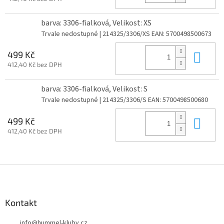
barva: 3306-fialková, Velikost: XS
Trvale nedostupné
| 214325/3306/XS
EAN:
5700498500673
Do 
499 Kč
412,40 Kč bez DPH
barva: 3306-fialková, Velikost: S
Trvale nedostupné
| 214325/3306/S
EAN:
5700498500680
Do 
499 Kč
412,40 Kč bez DPH
Z
á
p
a
Kontakt
t
info
@
hummel-kluby.cz