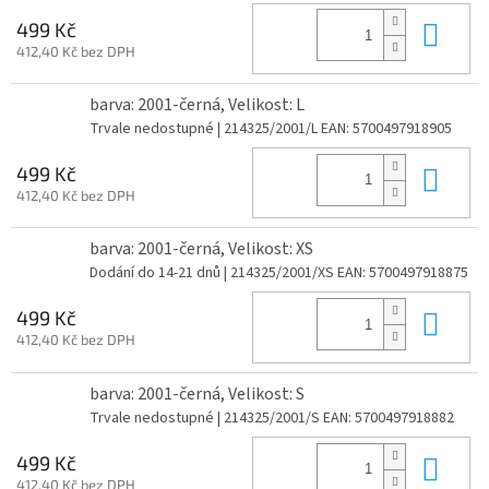
Do 
499 Kč
412,40 Kč bez DPH
barva: 2001-černá, Velikost: L
Trvale nedostupné
| 214325/2001/L
EAN:
5700497918905
Do 
499 Kč
412,40 Kč bez DPH
barva: 2001-černá, Velikost: XS
Dodání do 14-21 dnů
| 214325/2001/XS
EAN:
5700497918875
Do 
499 Kč
412,40 Kč bez DPH
barva: 2001-černá, Velikost: S
Trvale nedostupné
| 214325/2001/S
EAN:
5700497918882
Do 
499 Kč
412,40 Kč bez DPH