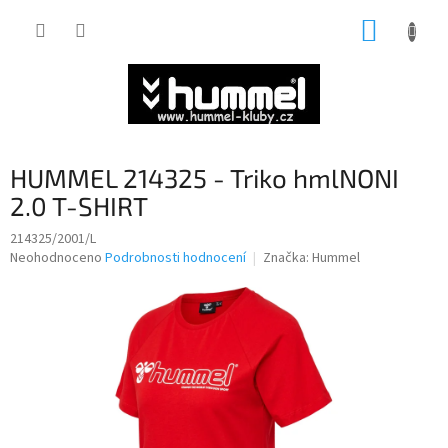
Přejít
NÁKUP
na
obsah
KOŠÍK
HUMMEL 214325 - Triko hmlNONI
2.0 T-SHIRT
214325/2001/L
Průměrné
Neohodnoceno
Podrobnosti hodnocení
Značka:
Hummel
hodnocení
produktu
je
0,0
z
5
hvězdiček.