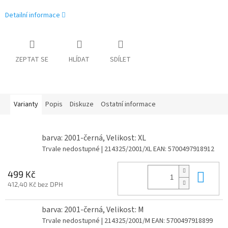
Detailní informace
ZEPTAT SE
HLÍDAT
SDÍLET
Varianty
Popis
Diskuze
Ostatní informace
barva: 2001-černá, Velikost: XL
Trvale nedostupné
| 214325/2001/XL
EAN:
5700497918912
Do 
499 Kč
412,40 Kč bez DPH
barva: 2001-černá, Velikost: M
Trvale nedostupné
| 214325/2001/M
EAN:
5700497918899