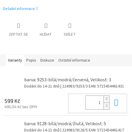
Detailní informace
ZEPTAT SE
HLÍDAT
SDÍLET
Varianty
Popis
Diskuze
Ostatní informace
barva: 9253-bílá/modrá/červená, Velikost: 3
Dodání do 14-21 dnů
| 224983/9253/3
EAN:
5715454461431
Do 
599 Kč
495,04 Kč bez DPH
barva: 9128-bílá/modrá/žlutá, Velikost: 5
Dodání do 14-21 dnů
| 224983/9128/5
EAN:
5715454461417