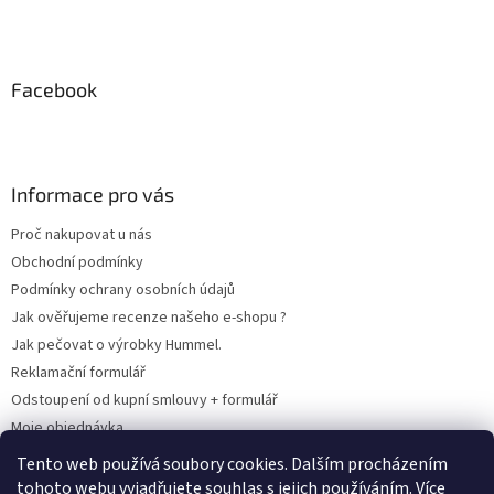
Facebook
Informace pro vás
Proč nakupovat u nás
Obchodní podmínky
Podmínky ochrany osobních údajů
Jak ověřujeme recenze našeho e-shopu ?
Jak pečovat o výrobky Hummel.
Reklamační formulář
Odstoupení od kupní smlouvy + formulář
Moje objednávka
Odstoupení od smlouvy
Tento web používá soubory cookies. Dalším procházením
tohoto webu vyjadřujete souhlas s jejich používáním. Více