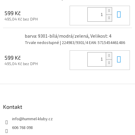
Do 
599 Kč
495,04 Kč bez DPH
barva: 9301-bílá/modrá/zelená, Velikost: 4
Trvale nedostupné
| 224983/9301/4
EAN:
5715454461486
Do 
599 Kč
495,04 Kč bez DPH
Z
á
p
a
Kontakt
t
info
@
hummel-kluby.cz
í
606 768 098