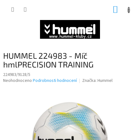
Přejít
NÁKUP
na
obsah
KOŠÍK
HUMMEL 224983 - Míč
hmlPRECISION TRAINING
224983/9128/5
Průměrné
Neohodnoceno
Podrobnosti hodnocení
Značka:
Hummel
hodnocení
produktu
je
0,0
z
5
hvězdiček.