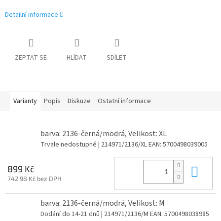
Detailní informace
ZEPTAT SE
HLÍDAT
SDÍLET
Varianty
Popis
Diskuze
Ostatní informace
barva: 2136-černá/modrá, Velikost: XL
Trvale nedostupné
| 214971/2136/XL
EAN:
5700498039005
Do 
899 Kč
742,98 Kč bez DPH
barva: 2136-černá/modrá, Velikost: M
Dodání do 14-21 dnů
| 214971/2136/M
EAN:
5700498038985