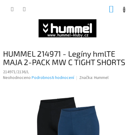
Přejít
NÁKUP
na
obsah
KOŠÍK
HUMMEL 214971 - Legíny hmlTE
MAJA 2-PACK MW C TIGHT SHORTS
214971/2136/L
Průměrné
Neohodnoceno
Podrobnosti hodnocení
Značka:
Hummel
hodnocení
produktu
je
0,0
z
5
hvězdiček.