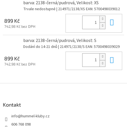
barva: 2138-černá/pudrová, Velikost: XS
Trvale nedostupné
| 214971/2138/XS
EAN:
5700498039012
Do 
899 Kč
742,98 Kč bez DPH
barva: 2138-černá/pudrová, Velikost: S
Dodání do 14-21 dnů
| 214971/2138/S
EAN:
5700498039029
Do 
899 Kč
742,98 Kč bez DPH
Z
á
p
a
Kontakt
t
info
@
hummel-kluby.cz
í
606 768 098