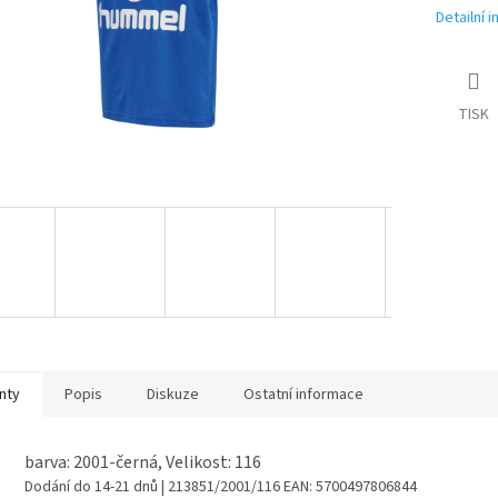
Detailní 
TISK
nty
Popis
Diskuze
Ostatní informace
barva: 2001-černá, Velikost: 116
Dodání do 14-21 dnů
| 213851/2001/116
EAN:
5700497806844