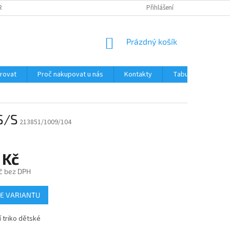
RANY OSOBNÍCH ÚDAJŮ
JAK OVĚŘUJEME RECENZE NAŠEHO E-SHOPU ?
Přihlášení
NÁKUPNÍ
Prázdný košík
KOŠÍK
trovat
Proč nakupovat u nás
Kontakty
Tabulka velikostí
S/S
213851/1009/104
 Kč
č bez DPH
E VARIANTU
 triko dětské