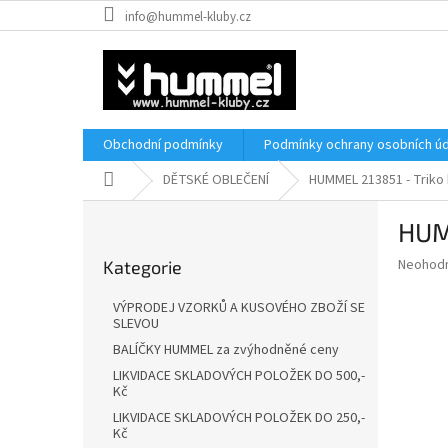
Přejít
info@hummel-kluby.cz
na
obsah
Obchodní podmínky
Podmínky ochrany osobních úd
Domů
DĚTSKÉ OBLEČENÍ
HUMMEL 213851 - Triko
P
HUM
o
Přeskočit
s
Průměr
Neohod
Kategorie
kategorie
t
hodnoce
r
produkt
VÝPRODEJ VZORKŮ A KUSOVÉHO ZBOŽÍ SE
a
je
SLEVOU
0,0
n
BALÍČKY HUMMEL za zvýhodněné ceny
z
n
LIKVIDACE SKLADOVÝCH POLOŽEK DO 500,-
5
í
Kč
hvězdič
p
LIKVIDACE SKLADOVÝCH POLOŽEK DO 250,-
a
Kč