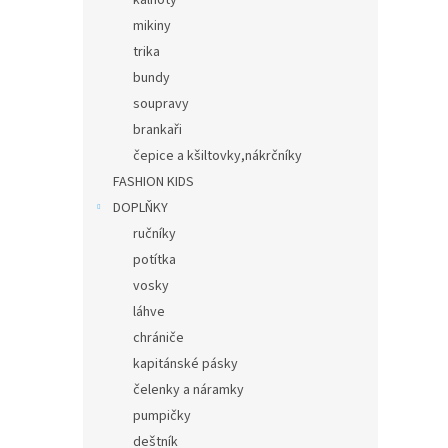
kalhoty
mikiny
trika
bundy
soupravy
brankaři
čepice a kšiltovky,nákrčníky
FASHION KIDS
DOPLŇKY
ručníky
potítka
vosky
láhve
chrániče
kapitánské pásky
čelenky a náramky
pumpičky
deštník