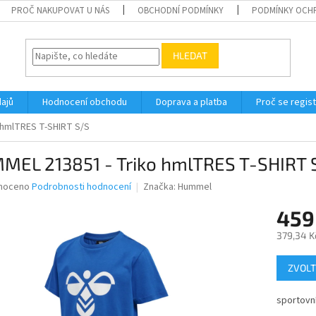
PROČ NAKUPOVAT U NÁS
OBCHODNÍ PODMÍNKY
PODMÍNKY OCH
HLEDAT
ajů
Hodnocení obchodu
Doprava a platba
Proč se regis
 hmlTRES T-SHIRT S/S
MEL 213851 - Triko hmlTRES T-SHIRT 
né
noceno
Podrobnosti hodnocení
Značka:
Hummel
ní
459
u
379,34 K
Měrná
ZVOLT
cena:
ek.
sportovní