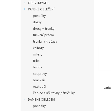
n
OBUV HUMMEL
e
PÁNSKÉ OBLEČENÍ
l
ponožky
dresy
dresy + trenky
funkční prádlo
trenky a kraťasy
kalhoty
mikiny
trika
bundy
soupravy
brankaři
rozhodčí
Varia
čepice a kšiltovky,nákrčníky
DÁMSKÉ OBLEČENÍ
ponožky