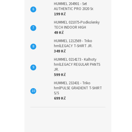
HUMMEL 204901 - Set
AUTHENTIC PRO 2020 Sr.
199 Kč
HUMMEL 021075-Podkolenky
TECH INDOOR HIGH
49 Kč
HUMMEL 1212569 - Triko
hmlLEGACY T-SHIRT JR.
349 Kč
HUMMEL 0214173 - Kalhoty
hmlLEGACY REGULAR PANTS
JR.
599 Kč
HUMMEL 232431 - Triko
hmlPULSE GRADIENT T-SHIRT
S/S
699 Kč