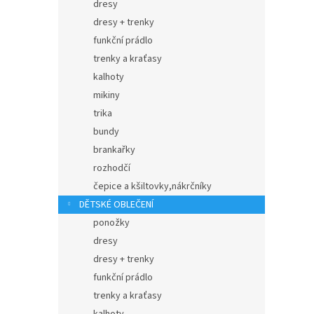
dresy
dresy + trenky
funkční prádlo
trenky a kraťasy
kalhoty
mikiny
trika
bundy
brankařky
rozhodčí
čepice a kšiltovky,nákrčníky
DĚTSKÉ OBLEČENÍ
ponožky
dresy
dresy + trenky
funkční prádlo
trenky a kraťasy