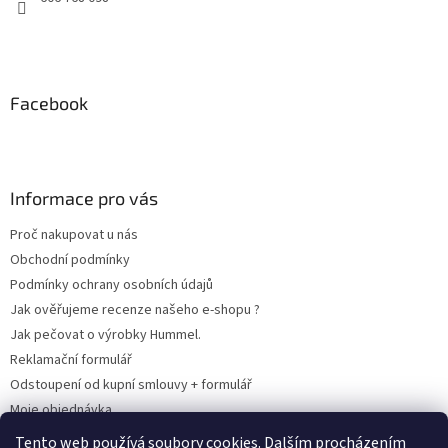
Facebook
Informace pro vás
Proč nakupovat u nás
Obchodní podmínky
Podmínky ochrany osobních údajů
Jak ověřujeme recenze našeho e-shopu ?
Jak pečovat o výrobky Hummel.
Reklamační formulář
Odstoupení od kupní smlouvy + formulář
Moje objednávka
Odstoupení od smlouvy
Tento web používá soubory cookies. Dalším procházením