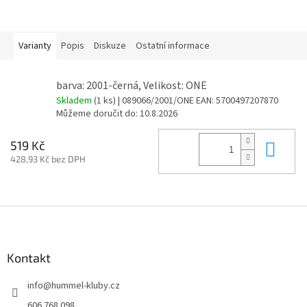
Varianty
Popis
Diskuze
Ostatní informace
barva: 2001-černá, Velikost: ONE
Skladem
(1 ks)
| 089066/2001/ONE
EAN:
5700497207870
Můžeme doručit do:
10.8.2026
Do 
519 Kč
428,93 Kč bez DPH
Z
á
p
a
Kontakt
t
info
@
hummel-kluby.cz
í
606 768 098