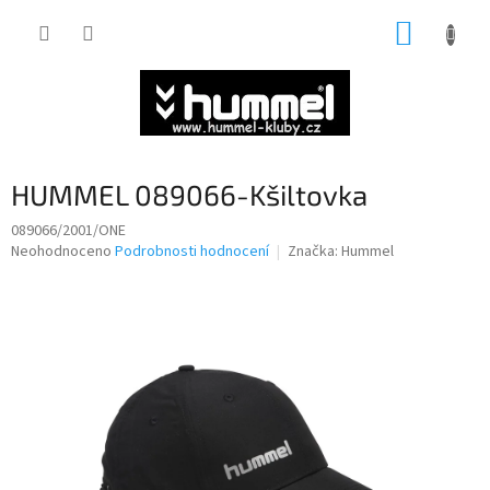
Přejít
NÁKUP
na
obsah
KOŠÍK
HUMMEL 089066-Kšiltovka
089066/2001/ONE
Průměrné
Neohodnoceno
Podrobnosti hodnocení
Značka:
Hummel
hodnocení
produktu
je
0,0
z
5
hvězdiček.