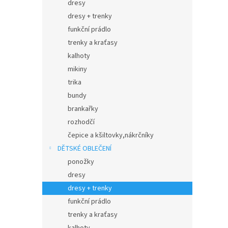
dresy
dresy + trenky
funkční prádlo
trenky a kraťasy
kalhoty
mikiny
trika
bundy
brankařky
rozhodčí
čepice a kšiltovky,nákrčníky
DĚTSKÉ OBLEČENÍ
ponožky
dresy
dresy + trenky
funkční prádlo
trenky a kraťasy