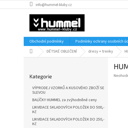
Přejít
info@hummel-kluby.cz
na
obsah
Obchodní podmínky
Podmínky ochrany osobních úd
Domů
DĚTSKÉ OBLEČENÍ
dresy + trenky
H
P
HUM
o
Přeskočit
s
Průměr
Neohod
Kategorie
kategorie
t
hodnoce
r
produkt
VÝPRODEJ VZORKŮ A KUSOVÉHO ZBOŽÍ SE
a
je
SLEVOU
0,0
n
BALÍČKY HUMMEL za zvýhodněné ceny
z
n
LIKVIDACE SKLADOVÝCH POLOŽEK DO 500,-
5
í
Kč
hvězdič
p
LIKVIDACE SKLADOVÝCH POLOŽEK DO 250,-
a
Kč