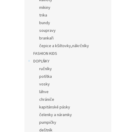
kalhoty
mikiny
trika
bundy
soupravy
brankaři
čepice a kšiltovky,nákrčníky
FASHION KIDS
DOPLŇKY
ručníky
potítka
vosky
láhve
chrániče
kapitánské pásky
čelenky a náramky
pumpičky
deštník