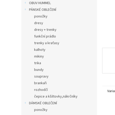
n
OBUV HUMMEL
e
PÁNSKÉ OBLEČENÍ
l
ponožky
dresy
dresy + trenky
funkční prádlo
trenky a kraťasy
kalhoty
mikiny
trika
bundy
soupravy
brankaři
rozhodčí
Varia
čepice a kšiltovky,nákrčníky
DÁMSKÉ OBLEČENÍ
ponožky