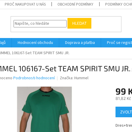
PROČ NAKUPOVAT U NÁS
OBCHODNÍ PODMÍNKY
PODMÍNKY OCH
HLEDAT
ajů
Hodnocení obchodu
Doprava a platba
Proč se regis
UMMEL 106167-Set TEAM SPIRIT SMU JR.
MEL 106167-Set TEAM SPIRIT SMU JR.
né
noceno
Podrobnosti hodnocení
Značka:
Hummel
ní
99 
u
81,82 Kč
Měrná
ZVOLT
cena:
ek.
Dres+tre