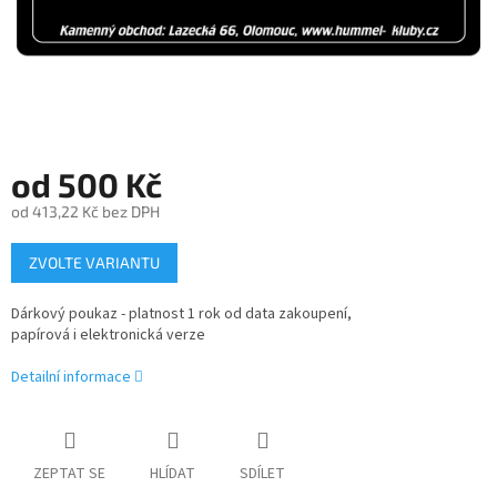
od
500 Kč
od
413,22 Kč
bez DPH
Měrná
ZVOLTE VARIANTU
cena:
Dárkový poukaz - platnost 1 rok od data zakoupení,
papírová i elektronická verze
Detailní informace
ZEPTAT SE
HLÍDAT
SDÍLET