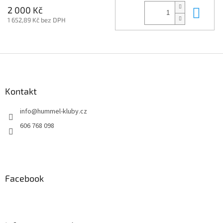
Do 
2 000 Kč
1 652,89 Kč bez DPH
Z
á
p
a
Kontakt
t
info
@
hummel-kluby.cz
í
606 768 098
Facebook