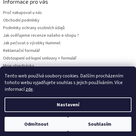
Informace pro vás
Proč nakupovat u nás
Obchodní podmínky
Podmínky ochrany osobních údajů
Jak ověřujeme recenze našeho e-shopu ?
Jak pečovat o výrobky Hummel.
Reklamační formulář
Odstoupení od kupní smlouvy + formulář
Moje objednávka
Odstoupení od smlouvy
Tento web používá soubory cookies. Dalším procházením
tohoto webu vyjadřujete souhlas s jejich používáním. Více
informací
zde
.
Vytvořil Shoptet
Nastavení
Copyright 2026
www.hummel-kluby.cz
. Všechna práva vyhrazena.
Odmítnout
Souhlasím
Upravit nastavení cookies