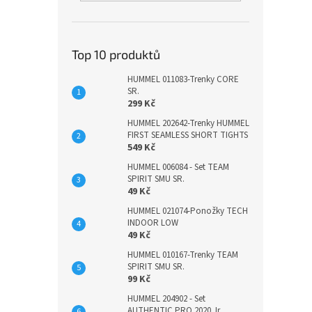
Top 10 produktů
HUMMEL 011083-Trenky CORE
SR.
299 Kč
HUMMEL 202642-Trenky HUMMEL
FIRST SEAMLESS SHORT TIGHTS
549 Kč
HUMMEL 006084 - Set TEAM
SPIRIT SMU SR.
49 Kč
HUMMEL 021074-Ponožky TECH
INDOOR LOW
49 Kč
HUMMEL 010167-Trenky TEAM
SPIRIT SMU SR.
99 Kč
HUMMEL 204902 - Set
AUTHENTIC PRO 2020 Jr.