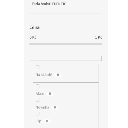
řada hmlAUTHENTIC
Cena
0
Kč
1
Kč
Na skladě
0
Akce
0
Novinka
0
Tip
0