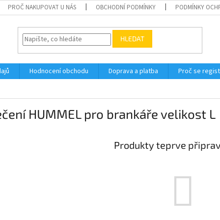
PROČ NAKUPOVAT U NÁS
OBCHODNÍ PODMÍNKY
PODMÍNKY OCH
HLEDAT
ajů
Hodnocení obchodu
Doprava a platba
Proč se regis
ečení HUMMEL pro brankáře velikost L
Produkty teprve připra