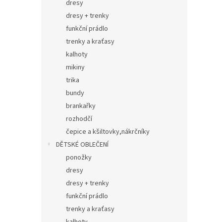
dresy
dresy + trenky
funkční prádlo
trenky a kraťasy
kalhoty
mikiny
trika
bundy
brankařky
rozhodčí
čepice a kšiltovky,nákrčníky
DĚTSKÉ OBLEČENÍ
ponožky
dresy
dresy + trenky
funkční prádlo
trenky a kraťasy