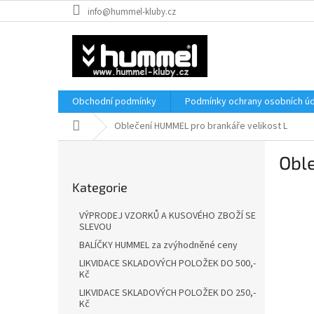
Přejít
info@hummel-kluby.cz
na
obsah
Obchodní podmínky
Podmínky ochrany osobních úd
Domů
Oblečení HUMMEL pro brankáře velikost L
P
Obl
o
Přeskočit
s
Kategorie
kategorie
t
r
VÝPRODEJ VZORKŮ A KUSOVÉHO ZBOŽÍ SE
a
SLEVOU
n
BALÍČKY HUMMEL za zvýhodněné ceny
n
LIKVIDACE SKLADOVÝCH POLOŽEK DO 500,-
í
Kč
p
LIKVIDACE SKLADOVÝCH POLOŽEK DO 250,-
a
Kč