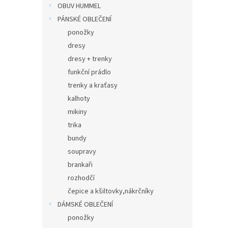
n
OBUV HUMMEL
e
PÁNSKÉ OBLEČENÍ
l
ponožky
dresy
dresy + trenky
funkční prádlo
trenky a kraťasy
kalhoty
mikiny
trika
bundy
soupravy
brankaři
rozhodčí
čepice a kšiltovky,nákrčníky
DÁMSKÉ OBLEČENÍ
ponožky