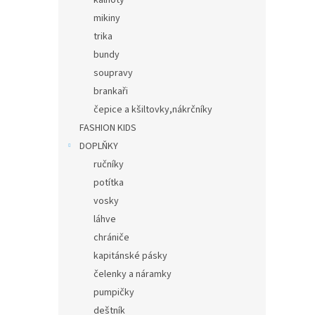
kalhoty
mikiny
trika
bundy
soupravy
brankaři
čepice a kšiltovky,nákrčníky
FASHION KIDS
DOPLŇKY
ručníky
potítka
vosky
láhve
chrániče
kapitánské pásky
čelenky a náramky
pumpičky
deštník