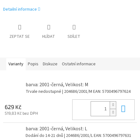
Detailní informace
ZEPTAT SE
HLÍDAT
SDÍLET
Varianty
Popis
Diskuze
Ostatní informace
barva: 2001-černá, Velikost: M
Trvale nedostupné
| 204686/2001/M
EAN:
5700496797624
Do 
629 Kč
519,83 Kč bez DPH
barva: 2001-černá, Velikost: L
Dodání do 14-21 dnů
| 204686/2001/L
EAN:
5700496797631