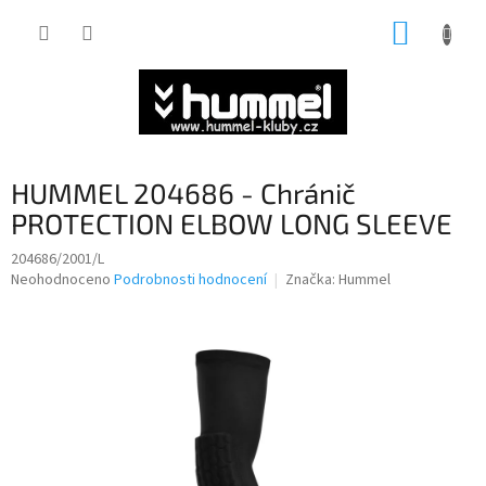
Přejít
NÁKUP
na
obsah
KOŠÍK
HUMMEL 204686 - Chránič
PROTECTION ELBOW LONG SLEEVE
204686/2001/L
Průměrné
Neohodnoceno
Podrobnosti hodnocení
Značka:
Hummel
hodnocení
produktu
je
0,0
z
5
hvězdiček.