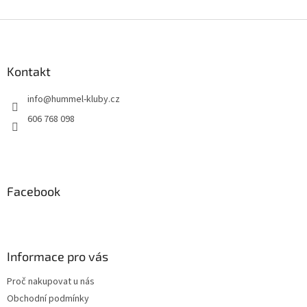
Z
á
p
a
Kontakt
t
info
@
hummel-kluby.cz
í
606 768 098
Facebook
Informace pro vás
Proč nakupovat u nás
Obchodní podmínky