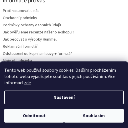
Informace pro vás
Proč nakupovat u nás
Obchodní podmínky
Podmínky ochrany osobních údajů
Jak ověřujeme recenze našeho e-shopu ?
Jak pečovat o výrobky Hummel.
Reklamační formulář
Odstoupení od kupní smlouvy + formulář
Moje objednávka
Odstoupení od smlouvy
Tento web používá soubory cookies. Dalším procházením
tohoto webu vyjadřujete souhlas s jejich používáním. Více
informací
zde
.
Vytvořil Shoptet
Nastavení
Copyright 2026
www.hummel-kluby.cz
. Všechna práva vyhrazena.
Odmítnout
Souhlasím
Upravit nastavení cookies