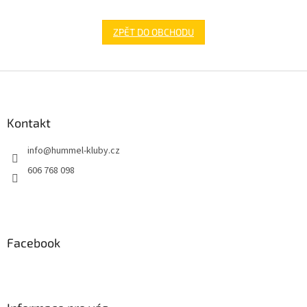
ZPĚT DO OBCHODU
Z
á
p
a
Kontakt
t
info
@
hummel-kluby.cz
í
606 768 098
Facebook