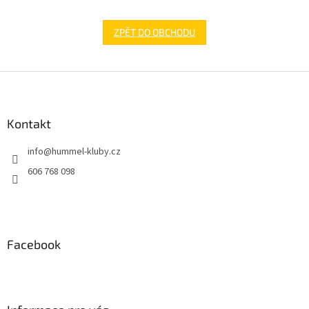
ZPĚT DO OBCHODU
Z
á
p
a
Kontakt
t
info
@
hummel-kluby.cz
í
606 768 098
Facebook