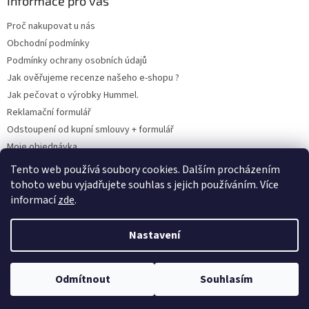
Informace pro vás
Proč nakupovat u nás
Obchodní podmínky
Podmínky ochrany osobních údajů
Jak ověřujeme recenze našeho e-shopu ?
Jak pečovat o výrobky Hummel.
Reklamační formulář
Odstoupení od kupní smlouvy + formulář
Moje objednávka
Odstoupení od smlouvy
Tento web používá soubory cookies. Dalším procházením
tohoto webu vyjadřujete souhlas s jejich používáním. Více
informací
zde
.
Vytvořil Shoptet
Nastavení
Copyright 2026
www.hummel-kluby.cz
. Všechna práva vyhrazena.
Odmítnout
Souhlasím
Upravit nastavení cookies