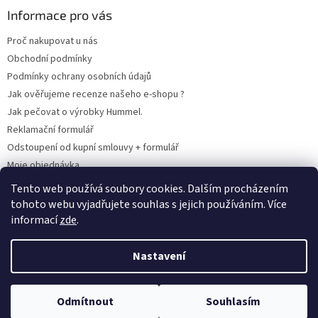
Informace pro vás
Proč nakupovat u nás
Obchodní podmínky
Podmínky ochrany osobních údajů
Jak ověřujeme recenze našeho e-shopu ?
Jak pečovat o výrobky Hummel.
Reklamační formulář
Odstoupení od kupní smlouvy + formulář
Moje objednávka
Odstoupení od smlouvy
Tento web používá soubory cookies. Dalším procházením
tohoto webu vyjadřujete souhlas s jejich používáním. Více
informací
zde
.
Vytvořil Shoptet
Nastavení
Copyright 2026
www.hummel-kluby.cz
. Všechna práva vyhrazena.
Odmítnout
Souhlasím
Upravit nastavení cookies