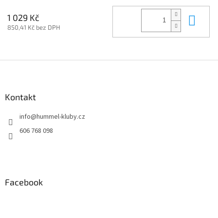
Do 
1 029 Kč
850,41 Kč bez DPH
Z
á
p
a
Kontakt
t
info
@
hummel-kluby.cz
í
606 768 098
Facebook