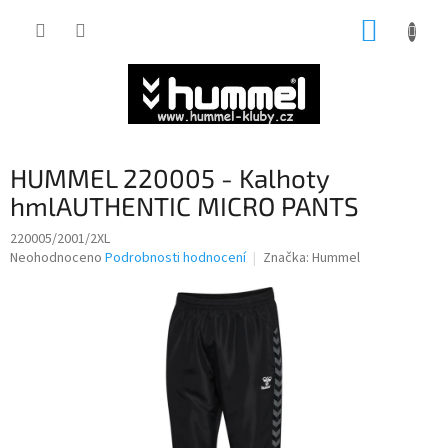
Přejít
NÁKUP
na
obsah
KOŠÍK
HUMMEL 220005 - Kalhoty
hmlAUTHENTIC MICRO PANTS
220005/2001/2XL
Průměrné
Neohodnoceno
Podrobnosti hodnocení
Značka:
Hummel
hodnocení
produktu
je
0,0
z
5
hvězdiček.