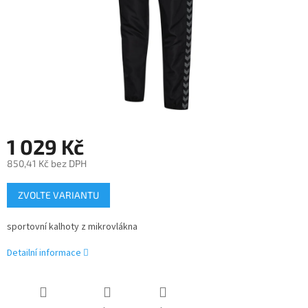
1 029 Kč
850,41 Kč bez DPH
Měrná
ZVOLTE VARIANTU
cena:
sportovní kalhoty z mikrovlákna
Detailní informace