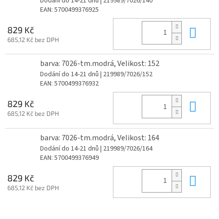
Dodání do 14-21 dnů
| 219989/7026/140
EAN:
5700499376925
Do 
829 Kč
685,12 Kč bez DPH
barva: 7026-tm.modrá, Velikost: 152
Dodání do 14-21 dnů
| 219989/7026/152
EAN:
5700499376932
Do 
829 Kč
685,12 Kč bez DPH
barva: 7026-tm.modrá, Velikost: 164
Dodání do 14-21 dnů
| 219989/7026/164
EAN:
5700499376949
Do 
829 Kč
685,12 Kč bez DPH