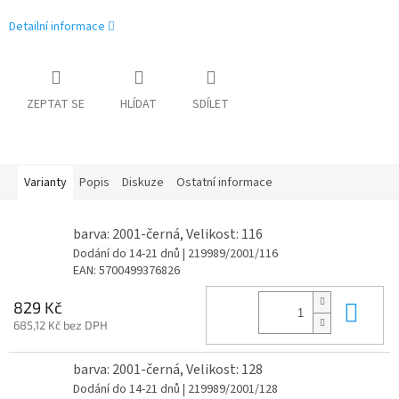
Detailní informace
ZEPTAT SE
HLÍDAT
SDÍLET
Varianty
Popis
Diskuze
Ostatní informace
barva: 2001-černá, Velikost: 116
Dodání do 14-21 dnů
| 219989/2001/116
EAN:
5700499376826
Do 
829 Kč
685,12 Kč bez DPH
barva: 2001-černá, Velikost: 128
Dodání do 14-21 dnů
| 219989/2001/128