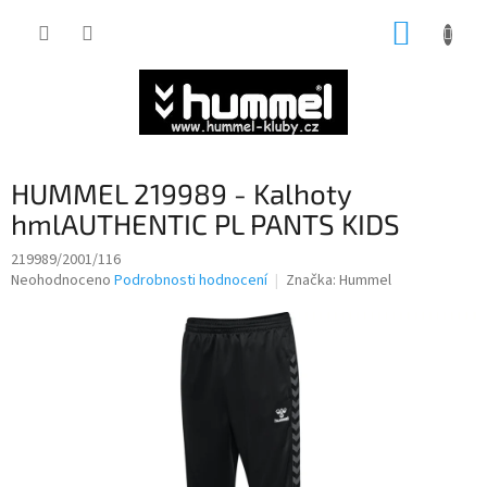
Přejít
NÁKUP
na
obsah
KOŠÍK
HUMMEL 219989 - Kalhoty
hmlAUTHENTIC PL PANTS KIDS
219989/2001/116
Průměrné
Neohodnoceno
Podrobnosti hodnocení
Značka:
Hummel
hodnocení
produktu
je
0,0
z
5
hvězdiček.