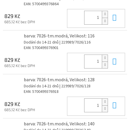
EAN:
5700499376864
Do 
829 Kč
685,12 Kč bez DPH
barva: 7026-tm.modrá, Velikost: 116
Dodání do 14-21 dnů
| 219989/7026/116
EAN:
5700499376901
Do 
829 Kč
685,12 Kč bez DPH
barva: 7026-tm.modrá, Velikost: 128
Dodání do 14-21 dnů
| 219989/7026/128
EAN:
5700499376918
Do 
829 Kč
685,12 Kč bez DPH
barva: 7026-tm.modrá, Velikost: 140