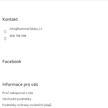
Z
á
p
a
Kontakt
t
info
@
hummel-kluby.cz
í
606 768 098
Facebook
Informace pro vás
Proč nakupovat u nás
Obchodní podmínky
Podmínky ochrany osobních údajů