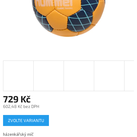
729 Kč
602,48 Kč bez DPH
Měrná
ZVOLTE VARIANTU
cena:
házenkářský míč