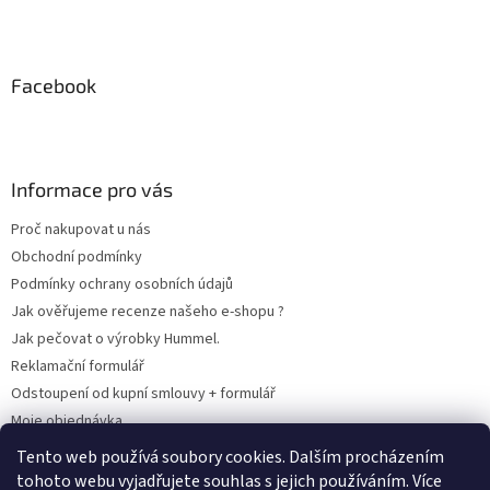
Facebook
Informace pro vás
Proč nakupovat u nás
Obchodní podmínky
Podmínky ochrany osobních údajů
Jak ověřujeme recenze našeho e-shopu ?
Jak pečovat o výrobky Hummel.
Reklamační formulář
Odstoupení od kupní smlouvy + formulář
Moje objednávka
Odstoupení od smlouvy
Tento web používá soubory cookies. Dalším procházením
tohoto webu vyjadřujete souhlas s jejich používáním. Více