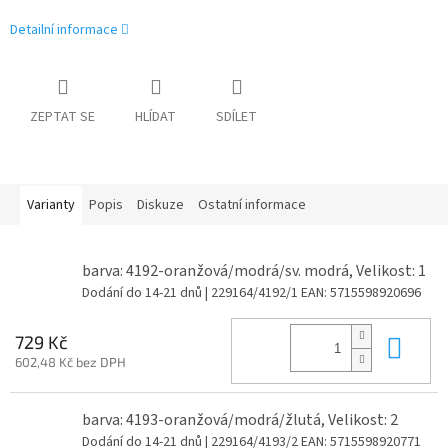
Detailní informace
ZEPTAT SE
HLÍDAT
SDÍLET
Varianty
Popis
Diskuze
Ostatní informace
barva: 4192-oranžová/modrá/sv. modrá, Velikost: 1
Dodání do 14-21 dnů
| 229164/4192/1
EAN:
5715598920696
Do 
729 Kč
602,48 Kč bez DPH
barva: 4193-oranžová/modrá/žlutá, Velikost: 2
Dodání do 14-21 dnů
| 229164/4193/2
EAN:
5715598920771