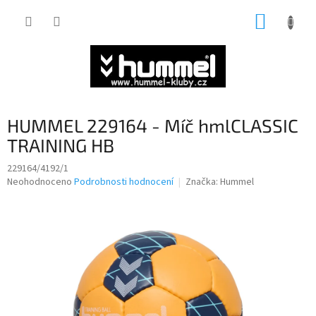
Přejít
NÁKUP
na
obsah
KOŠÍK
HUMMEL 229164 - Míč hmlCLASSIC
TRAINING HB
229164/4192/1
Průměrné
Neohodnoceno
Podrobnosti hodnocení
Značka:
Hummel
hodnocení
produktu
je
0,0
z
5
hvězdiček.