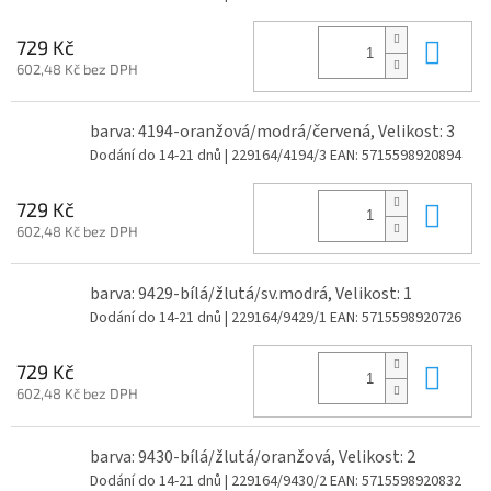
Do 
729 Kč
602,48 Kč bez DPH
barva: 4194-oranžová/modrá/červená, Velikost: 3
Dodání do 14-21 dnů
| 229164/4194/3
EAN:
5715598920894
Do 
729 Kč
602,48 Kč bez DPH
barva: 9429-bílá/žlutá/sv.modrá, Velikost: 1
Dodání do 14-21 dnů
| 229164/9429/1
EAN:
5715598920726
Do 
729 Kč
602,48 Kč bez DPH
barva: 9430-bílá/žlutá/oranžová, Velikost: 2
Dodání do 14-21 dnů
| 229164/9430/2
EAN:
5715598920832