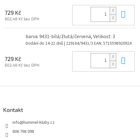
Do 
729 Kč
602,48 Kč bez DPH
barva: 9431-bílá/žlutá/červená, Velikost: 3
Dodání do 14-21 dnů
| 229164/9431/3
EAN:
5715598920924
Do 
729 Kč
602,48 Kč bez DPH
Z
á
p
a
Kontakt
t
info
@
hummel-kluby.cz
í
606 768 098