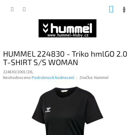
Přejít
NÁKUP
na
obsah
KOŠÍK
HUMMEL 224830 - Triko hmlGO 2.0
T-SHIRT S/S WOMAN
224830/2001/2XL
Průměrné
Neohodnoceno
Podrobnosti hodnocení
Značka:
Hummel
hodnocení
produktu
je
0,0
z
5
hvězdiček.