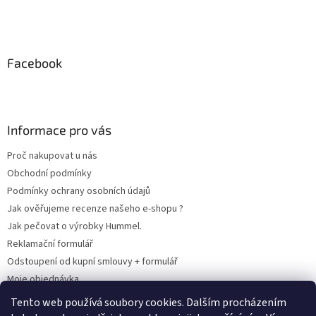
Facebook
Informace pro vás
Proč nakupovat u nás
Obchodní podmínky
Podmínky ochrany osobních údajů
Jak ověřujeme recenze našeho e-shopu ?
Jak pečovat o výrobky Hummel.
Reklamační formulář
Odstoupení od kupní smlouvy + formulář
Moje objednávka
Odstoupení od smlouvy
Tento web používá soubory cookies. Dalším procházením