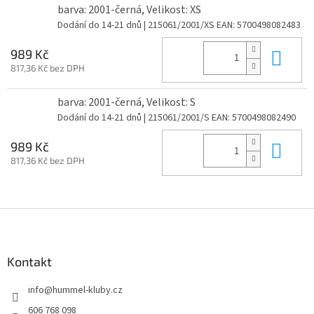
barva: 2001-černá, Velikost: XS
Dodání do 14-21 dnů
| 215061/2001/XS
EAN:
5700498082483
Do 
989 Kč
817,36 Kč bez DPH
barva: 2001-černá, Velikost: S
Dodání do 14-21 dnů
| 215061/2001/S
EAN:
5700498082490
Do 
989 Kč
817,36 Kč bez DPH
Z
á
p
a
Kontakt
t
info
@
hummel-kluby.cz
í
606 768 098