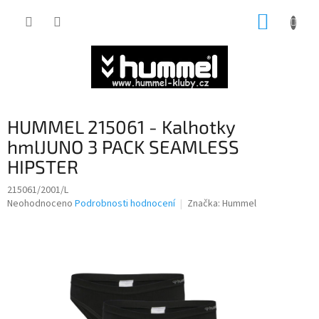
Přejít
NÁKUP
na
obsah
KOŠÍK
HUMMEL 215061 - Kalhotky
hmlJUNO 3 PACK SEAMLESS
HIPSTER
215061/2001/L
Průměrné
Neohodnoceno
Podrobnosti hodnocení
Značka:
Hummel
hodnocení
produktu
je
0,0
z
5
hvězdiček.