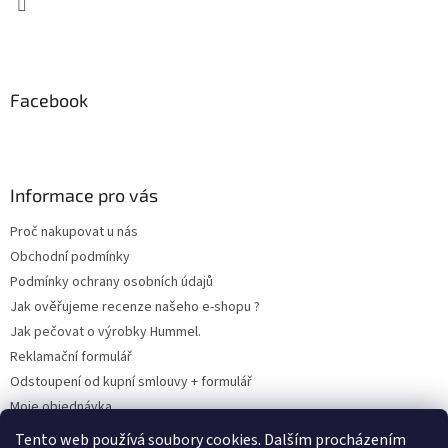
Facebook
Informace pro vás
Proč nakupovat u nás
Obchodní podmínky
Podmínky ochrany osobních údajů
Jak ověřujeme recenze našeho e-shopu ?
Jak pečovat o výrobky Hummel.
Reklamační formulář
Odstoupení od kupní smlouvy + formulář
Moje objednávka
Odstoupení od smlouvy
Tento web používá soubory cookies. Dalším procházením