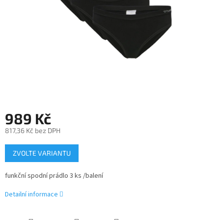
989 Kč
817,36 Kč bez DPH
Měrná
ZVOLTE VARIANTU
cena:
funkční spodní prádlo 3 ks /balení
Detailní informace