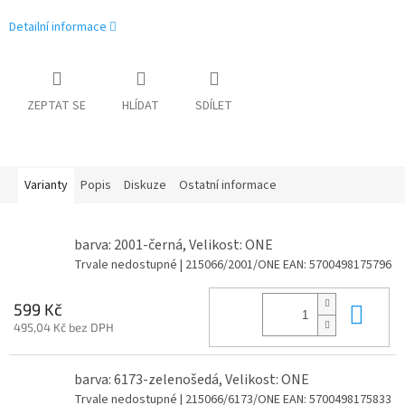
Detailní informace
ZEPTAT SE
HLÍDAT
SDÍLET
Varianty
Popis
Diskuze
Ostatní informace
barva: 2001-černá, Velikost: ONE
Trvale nedostupné
| 215066/2001/ONE
EAN:
5700498175796
Do 
599 Kč
495,04 Kč bez DPH
barva: 6173-zelenošedá, Velikost: ONE
Trvale nedostupné
| 215066/6173/ONE
EAN:
5700498175833