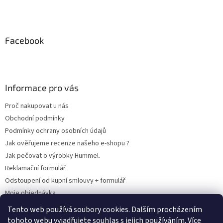
Facebook
Informace pro vás
Proč nakupovat u nás
Obchodní podmínky
Podmínky ochrany osobních údajů
Jak ověřujeme recenze našeho e-shopu ?
Jak pečovat o výrobky Hummel.
Reklamační formulář
Odstoupení od kupní smlouvy + formulář
Moje objednávka
Odstoupení od smlouvy
Tento web používá soubory cookies. Dalším procházením
tohoto webu vyjadřujete souhlas s jejich používáním. Více