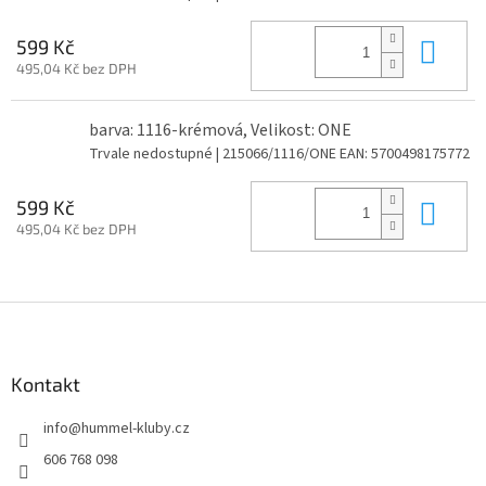
Do 
599 Kč
495,04 Kč bez DPH
barva: 1116-krémová, Velikost: ONE
Trvale nedostupné
| 215066/1116/ONE
EAN:
5700498175772
Do 
599 Kč
495,04 Kč bez DPH
Z
á
p
a
Kontakt
t
info
@
hummel-kluby.cz
í
606 768 098