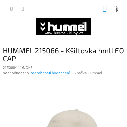
Přejít
NÁKUP
na
obsah
KOŠÍK
HUMMEL 215066 - Kšiltovka hmlLEO
CAP
215066/1116/ONE
Průměrné
Neohodnoceno
Podrobnosti hodnocení
Značka:
Hummel
hodnocení
produktu
je
0,0
z
5
hvězdiček.