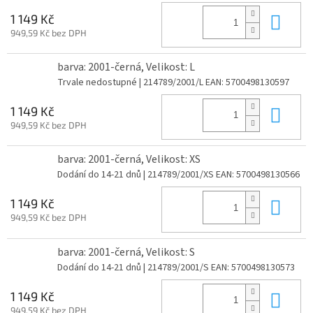
Do 
1 149 Kč
949,59 Kč bez DPH
barva: 2001-černá, Velikost: L
Trvale nedostupné
| 214789/2001/L
EAN:
5700498130597
Do 
1 149 Kč
949,59 Kč bez DPH
barva: 2001-černá, Velikost: XS
Dodání do 14-21 dnů
| 214789/2001/XS
EAN:
5700498130566
Do 
1 149 Kč
949,59 Kč bez DPH
barva: 2001-černá, Velikost: S
Dodání do 14-21 dnů
| 214789/2001/S
EAN:
5700498130573
Do 
1 149 Kč
949,59 Kč bez DPH