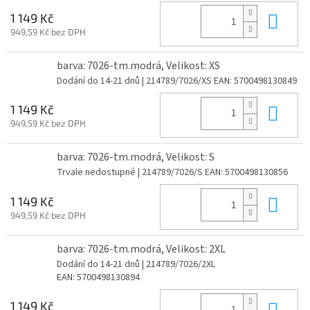
Do 
1 149 Kč
949,59 Kč bez DPH
barva: 7026-tm.modrá, Velikost: XS
Dodání do 14-21 dnů
| 214789/7026/XS
EAN:
5700498130849
Do 
1 149 Kč
949,59 Kč bez DPH
barva: 7026-tm.modrá, Velikost: S
Trvale nedostupné
| 214789/7026/S
EAN:
5700498130856
Do 
1 149 Kč
949,59 Kč bez DPH
barva: 7026-tm.modrá, Velikost: 2XL
Dodání do 14-21 dnů
| 214789/7026/2XL
EAN:
5700498130894
Do 
1 149 Kč