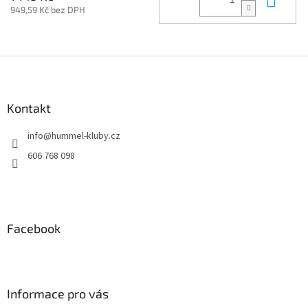
949,59 Kč bez DPH
Z
á
p
a
Kontakt
t
info
@
hummel-kluby.cz
í
606 768 098
Facebook
Informace pro vás