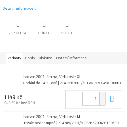
Detailní informace
ZEPTAT SE
HLÍDAT
SDÍLET
Varianty
Popis
Diskuze
Ostatní informace
barva: 2001-černá, Velikost: XL
Dodání do 14-21 dnů
| 214789/2001/XL
EAN:
5700498130603
Do 
1 149 Kč
949,59 Kč bez DPH
barva: 2001-černá, Velikost: M
Trvale nedostupné
| 214789/2001/M
EAN:
5700498130580