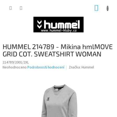
Přejít
NÁKUP
na
obsah
KOŠÍK
HUMMEL 214789 - Mikina hmlMOVE
GRID COT. SWEATSHIRT WOMAN
214789/2001/2XL
Průměrné
Neohodnoceno
Podrobnosti hodnocení
Značka:
Hummel
hodnocení
produktu
je
0,0
z
5
hvězdiček.