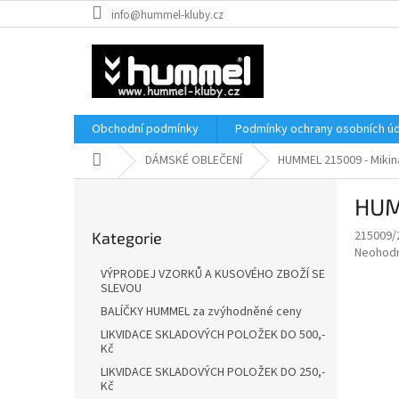
Přejít
info@hummel-kluby.cz
na
obsah
Obchodní podmínky
Podmínky ochrany osobních úd
Domů
DÁMSKÉ OBLEČENÍ
HUMMEL 215009 - Miki
P
HUM
o
Přeskočit
s
215009/
Kategorie
kategorie
t
Průměr
Neohod
r
hodnoce
VÝPRODEJ VZORKŮ A KUSOVÉHO ZBOŽÍ SE
a
produkt
SLEVOU
je
n
BALÍČKY HUMMEL za zvýhodněné ceny
0,0
n
LIKVIDACE SKLADOVÝCH POLOŽEK DO 500,-
z
í
Kč
5
p
hvězdič
LIKVIDACE SKLADOVÝCH POLOŽEK DO 250,-
a
Kč