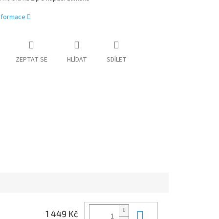
informace
ZEPTAT SE
HLÍDAT
SDÍLET
Do košíku
1 449 Kč