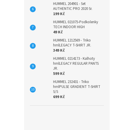
HUMMEL 204901 - Set
AUTHENTIC PRO 2020 Sr.
199 Kč
HUMMEL 021075-Podkolenky
TECH INDOOR HIGH
49 Kč
HUMMEL 1212569 - Triko
hmlLEGACY T-SHIRT JR.
349 Kč
HUMMEL 0214173 - Kalhoty
hmlLEGACY REGULAR PANTS
JR.
599 Kč
HUMMEL 232431 - Triko
hmlPULSE GRADIENT T-SHIRT
S/S
699 Kč