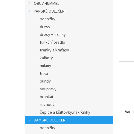
n
OBUV HUMMEL
e
PÁNSKÉ OBLEČENÍ
l
ponožky
dresy
dresy + trenky
funkční prádlo
trenky a kraťasy
kalhoty
mikiny
trika
bundy
soupravy
brankaři
rozhodčí
Varia
čepice a kšiltovky,nákrčníky
DÁMSKÉ OBLEČENÍ
ponožky