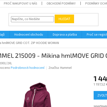
PROČ NAKUPOVAT U NÁS
OBCHODNÍ PODMÍNKY
PODMÍNKY OCH
HLEDAT
ajů
Hodnocení obchodu
Doprava a platba
Proč se regis
na hmlMOVE GRID COT. ZIP HOODIE WOMAN
MEL 215009 - Mikina hmlMOVE GRID 
2001/2XL
né
noceno
Podrobnosti hodnocení
Značka:
Hummel
ní
1 4
u
1 197,52
Měrná
ZVOLT
cena:
ek.
sportovní