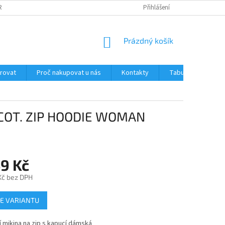
RANY OSOBNÍCH ÚDAJŮ
JAK OVĚŘUJEME RECENZE NAŠEHO E-SHOPU ?
Přihlášení
NÁKUPNÍ
Prázdný košík
KOŠÍK
trovat
Proč nakupovat u nás
Kontakty
Tabulka velikostí
COT. ZIP HOODIE WOMAN
49 Kč
 Kč bez DPH
E VARIANTU
 mikina na zip s kapucí dámská