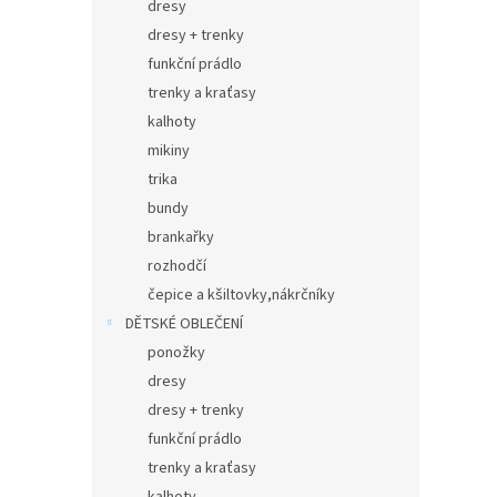
dresy
dresy + trenky
funkční prádlo
trenky a kraťasy
kalhoty
mikiny
trika
bundy
brankařky
rozhodčí
čepice a kšiltovky,nákrčníky
DĚTSKÉ OBLEČENÍ
ponožky
dresy
dresy + trenky
funkční prádlo
trenky a kraťasy