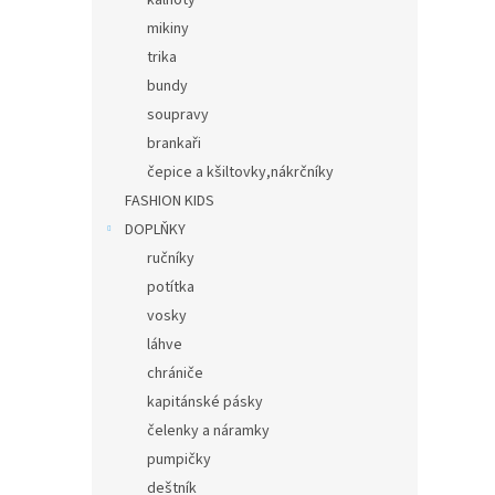
kalhoty
mikiny
trika
bundy
soupravy
brankaři
čepice a kšiltovky,nákrčníky
FASHION KIDS
DOPLŇKY
ručníky
potítka
vosky
láhve
chrániče
kapitánské pásky
čelenky a náramky
pumpičky
deštník