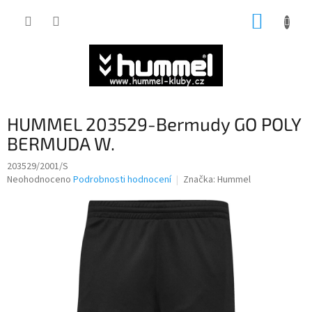
Přejít
NÁKUP
na
obsah
KOŠÍK
HUMMEL 203529-Bermudy GO POLY
BERMUDA W.
203529/2001/S
Průměrné
Neohodnoceno
Podrobnosti hodnocení
Značka:
Hummel
hodnocení
produktu
je
0,0
z
5
hvězdiček.