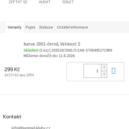
ZEPTAT SE
HLÍDAT
SDÍLET
Varianty
Popis
Diskuze
Ostatní informace
barva: 2001-černá, Velikost: S
Skladem
(1 ks)
| 203529/2001/S
EAN:
5700495271989
Můžeme doručit do:
11.8.2026
Do 
299 Kč
247,11 Kč bez DPH
Z
á
p
a
Kontakt
t
info
@
hummel-kluby.cz
í