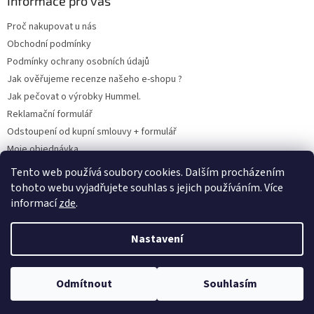
Informace pro vás
Proč nakupovat u nás
Obchodní podmínky
Podmínky ochrany osobních údajů
Jak ověřujeme recenze našeho e-shopu ?
Jak pečovat o výrobky Hummel.
Reklamační formulář
Odstoupení od kupní smlouvy + formulář
Moje objednávka
Odstoupení od smlouvy
Tento web používá soubory cookies. Dalším procházením
tohoto webu vyjadřujete souhlas s jejich používáním. Více
informací
zde
.
Vytvořil Shoptet
Nastavení
Copyright 2026
www.hummel-kluby.cz
. Všechna práva vyhrazena.
Odmítnout
Souhlasím
Upravit nastavení cookies