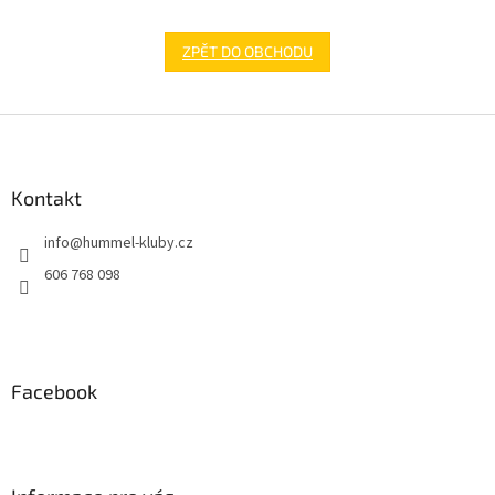
ZPĚT DO OBCHODU
Z
á
p
a
Kontakt
t
info
@
hummel-kluby.cz
í
606 768 098
Facebook