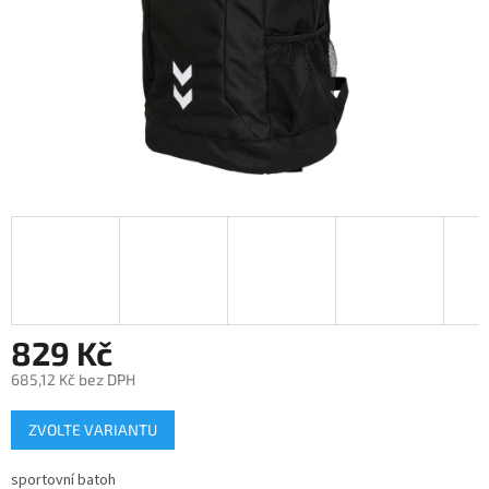
829 Kč
685,12 Kč bez DPH
Měrná
ZVOLTE VARIANTU
cena:
sportovní batoh