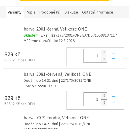
Varianty
Popis
Podobné (8)
Diskuze
Ostatní informace
barva: 2001-černá, Velikost: ONE
Skladem
(2 ks)
| 227175/2001/ONE
EAN:
5715598137117
Můžeme doručit do:
12.8.2026
Do 
829 Kč
685,12 Kč bez DPH
barva: 3081-červená, Velikost: ONE
Dodání do 14-21 dnů
| 227175/3081/ONE
EAN:
5715598137131
Do 
829 Kč
685,12 Kč bez DPH
barva: 7079-modrá, Velikost: ONE
Dodání do 14-21 dnů
| 227175/7079/ONE