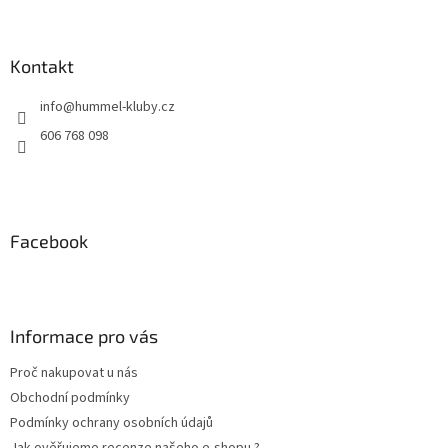
Z
á
p
a
Kontakt
t
info
@
hummel-kluby.cz
í
606 768 098
Facebook
Informace pro vás
Proč nakupovat u nás
Obchodní podmínky
Podmínky ochrany osobních údajů