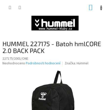
Přejít
NÁKUP
na
obsah
KOŠÍK
HUMMEL 227175 - Batoh hmlCORE
2.0 BACK PACK
227175/2001/ONE
Průměrné
Neohodnoceno
Podrobnosti hodnocení
Značka:
Hummel
hodnocení
produktu
je
0,0
z
5
hvězdiček.