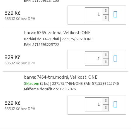
EAN:
5715598137155
Do 
829 Kč
685,12 Kč bez DPH
barva: 6365-zelená, Velikost: ONE
Dodání do 14-21 dnů
| 227175/6365/ONE
EAN:
5715598225722
Do 
829 Kč
685,12 Kč bez DPH
barva: 7464-tm.modrá, Velikost: ONE
Skladem
(1 ks)
| 227175/7464/ONE
EAN:
5715598225746
Můžeme doručit do:
12.8.2026
Do 
829 Kč
685,12 Kč bez DPH