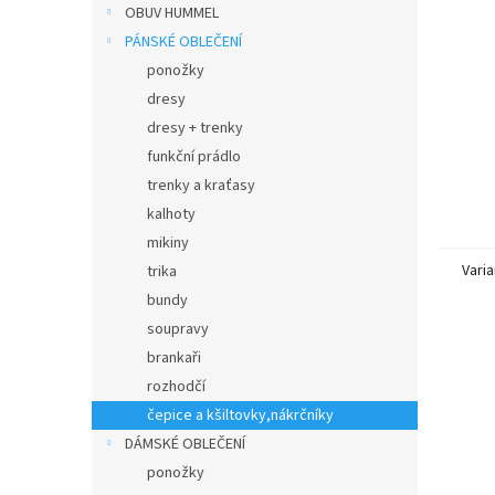
n
OBUV HUMMEL
e
PÁNSKÉ OBLEČENÍ
l
ponožky
dresy
dresy + trenky
funkční prádlo
trenky a kraťasy
kalhoty
mikiny
Varia
trika
bundy
soupravy
brankaři
rozhodčí
čepice a kšiltovky,nákrčníky
DÁMSKÉ OBLEČENÍ
ponožky