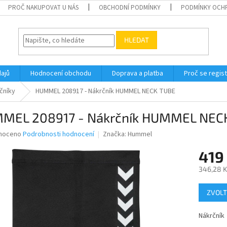
PROČ NAKUPOVAT U NÁS
OBCHODNÍ PODMÍNKY
PODMÍNKY OCH
HLEDAT
ajů
Hodnocení obchodu
Doprava a platba
Proč se regis
čníky
HUMMEL 208917 - Nákrčník HUMMEL NECK TUBE
MEL 208917 - Nákrčník HUMMEL NEC
né
noceno
Podrobnosti hodnocení
Značka:
Hummel
ní
419
u
346,28 K
Měrná
ZVOLT
cena:
ek.
Nákrčník