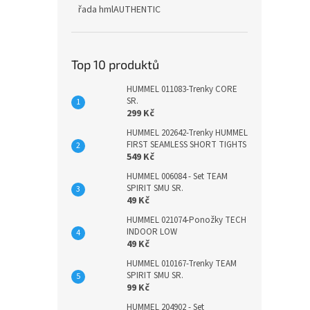
řada hmlAUTHENTIC
Top 10 produktů
HUMMEL 011083-Trenky CORE
SR.
299 Kč
HUMMEL 202642-Trenky HUMMEL
FIRST SEAMLESS SHORT TIGHTS
549 Kč
HUMMEL 006084 - Set TEAM
SPIRIT SMU SR.
49 Kč
HUMMEL 021074-Ponožky TECH
INDOOR LOW
49 Kč
HUMMEL 010167-Trenky TEAM
SPIRIT SMU SR.
99 Kč
HUMMEL 204902 - Set