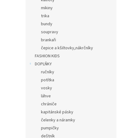
kalhoty
mikiny
trika
bundy
soupravy
brankaři
čepice a kšiltovky,nákrčníky
FASHION KIDS
DOPLŇKY
ručníky
potítka
vosky
láhve
chrániče
kapitánské pásky
čelenky a náramky
pumpičky
deštník