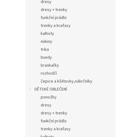
dresy
dresy + trenky
funkční prádlo
trenky a kraťasy
kalhoty
mikiny
trika
bundy
brankařky
rozhodčí
čepice a kšiltovky,nákrčníky
DĚTSKÉ OBLEČENÍ
ponožky
dresy
dresy + trenky
funkční prádlo
trenky a kraťasy