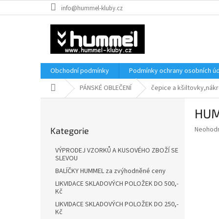
Přejít
info@hummel-kluby.cz
na
obsah
Obchodní podmínky
Podmínky ochrany osobních úd
Domů
PÁNSKÉ OBLEČENÍ
čepice a kšiltovky,nákr
P
HUM
o
Přeskočit
s
Průměr
Neohod
Kategorie
kategorie
t
hodnoce
r
produkt
VÝPRODEJ VZORKŮ A KUSOVÉHO ZBOŽÍ SE
a
je
SLEVOU
0,0
n
BALÍČKY HUMMEL za zvýhodněné ceny
z
n
LIKVIDACE SKLADOVÝCH POLOŽEK DO 500,-
5
í
Kč
hvězdič
p
LIKVIDACE SKLADOVÝCH POLOŽEK DO 250,-
a
Kč