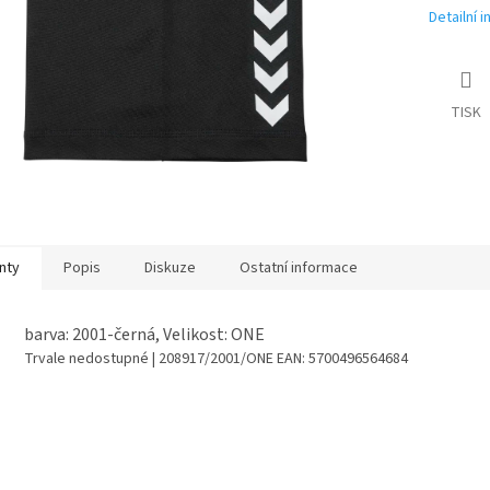
Detailní 
TISK
nty
Popis
Diskuze
Ostatní informace
barva: 2001-černá, Velikost: ONE
Trvale nedostupné
| 208917/2001/ONE
EAN:
5700496564684